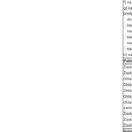
f) n
g) n
pred
do 5
nad 
nad 
nad 
nad 
nad 
h) n
Polo
Žiad
Žiad
Ohlá
Ohlá
Ohlá
Ohlá
Ohlá
zari
Žiad
Žiad
Žiad
Polo