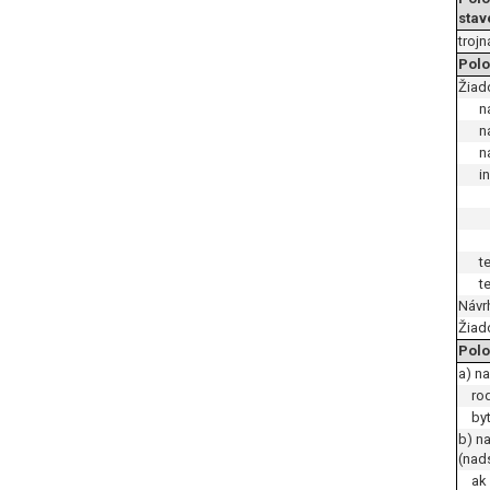
stav
troj
Polo
Žiad
n
n
n
i
t
t
Návr
Žiad
Polo
a) n
rod
byt
b) n
(nad
ak z