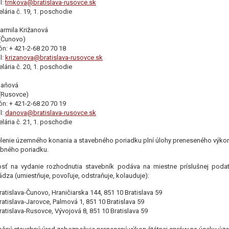
l:
trnkova@bratislava-rusovce.sk
lária č. 19, 1. poschodie
Jarmila Križanová
(Čunovo)
ón: + 421-2-68 20 70 18
l:
krizanova@bratislava-rusovce.sk
lária č. 20, 1. poschodie
Daňová
(Rusovce)
ón: + 421-2-68 20 70 19
l:
danova@bratislava-rusovce.sk
lária č. 21, 1. poschodie
enie územného konania a stavebného poriadku plní úlohy preneseného výkon
ebného poriadku.
osť na vydanie rozhodnutia stavebník podáva na miestne príslušnej podate
dza (umiestňuje, povoľuje, odstraňuje, kolauduje):
atislava-Čunovo, Hraničiarska 144, 851 10 Bratislava 59
atislava-Jarovce, Palmová 1, 851 10 Bratislava 59
atislava-Rusovce, Vývojová 8, 851 10 Bratislava 59