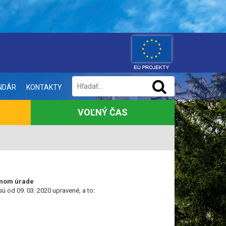
NDÁR
KONTAKTY
VOĽNÝ ČAS
bnom úrade
 od 09. 03. 2020 upravené, a to: