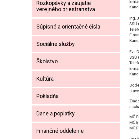
E-mai
Rozkopávky a zaujatie
Kance
verejného priestranstva
Ing. 
SSÚ 
Súpisné a orientačné čísla
Telef
E-mai
Kance
Sociálne služby
Eva 
SSÚ 
Školstvo
Telef
E-mai
Kance
Kultúra
Oddel
stav
Pokladňa
Žiad
nachá
Dane a poplatky
MČ Br
MČ Br
MČ Br
Finančné oddelenie