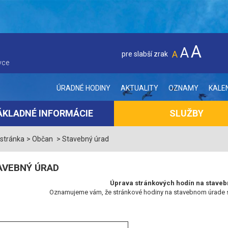
A
A
A
pre slabší zrak
vce
ÚRADNÉ HODINY
AKTUALITY
OZNAMY
KALE
ÁKLADNÉ INFORMÁCIE
SLUŽBY
 stránka
Občan
Stavebný úrad
AVEBNÝ ÚRAD
Úprava stránkových hodín na stave
Oznamujeme vám, že stránkové hodiny na stavebnom úrade sú