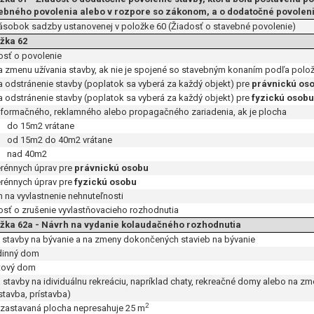
ebného povolenia alebo v rozpore so zákonom, a o dodatočné povolen
násobok sadzby ustanovenej v položke 60 (Žiadosť o stavebné povolenie)
žka 62
osť o povolenie
a zmenu užívania stavby, ak nie je spojené so stavebným konaním podľa polo
a odstránenie stavby (poplatok sa vyberá za každý objekt) pre
právnickú os
a odstránenie stavby (poplatok sa vyberá za každý objekt) pre
fyzickú osobu
nformačného, reklamného alebo propagačného zariadenia, ak je plocha
do 15m2 vrátane
od 15m2 do 40m2 vrátane
nad 40m2
erénnych úprav pre
právnickú osobu
erénnych úprav pre
fyzickú osobu
h na vyvlastnenie nehnuteľnosti
osť o zrušenie vyvlastňovacieho rozhodnutia
žka 62a - Návrh na vydanie kolaudačného rozhodnutia
a stavby na bývanie a na zmeny dokončených stavieb na bývanie
inný dom
ový dom
a stavby na idividuálnu rekreáciu, napríklad chaty, rekreačné domy alebo na 
stavba, prístavba)
2
astavaná plocha nepresahuje
25 m