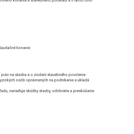
emného konania a stavebného poriadku a v rámci toho
kolaudačné konanie
í prác na stavbe a o zrušení stavebného povolenia
 fyzických osôb oprávnených na podnikanie a ukladá
du, nariaďuje skúšky stavby, odobratie a preskúšanie