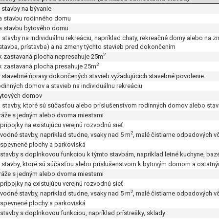
a stavby na bývanie
a stavbu rodinného domu
a stavbu bytového domu
a stavby na individuálnu rekreáciu, napríklad chaty, rekreačné domy alebo na
stavba, prístavba) a na zmeny týchto stavieb pred dokončením
2
k zastavaná plocha nepresahuje 25m
2
k zastavaná plocha presahuje 25m
a stavebné úpravy dokončených stavieb vyžadujúcich stavebné povolenie
odinných domov a stavieb na individuálnu rekreáciu
ytových domov
a stavby, ktoré sú súčasťou alebo príslušenstvom rodinných domov alebo stavi
že s jedným alebo dvoma miestami
rípojky na existujúcu verejnú rozvodnú sieť
2
odné stavby, napríklad studne, vsaky nad
5 m
, malé čistiarne odpadových vô
pevnené plochy a parkoviská
tavby s doplnkovou funkciou k týmto stavbám, napríklad letné kuchyne, baz
a stavby, ktoré sú súčasťou alebo príslušenstvom k bytovým domom a ostat
že s jedným alebo dvoma miestami
rípojky na existujúcu verejnú rozvodnú sieť
2
odné stavby, napríklad studne, vsaky nad
5 m
, malé čistiarne odpadových vô
pevnené plochy a parkoviská
tavby s doplnkovou funkciou, napríklad prístrešky, sklady