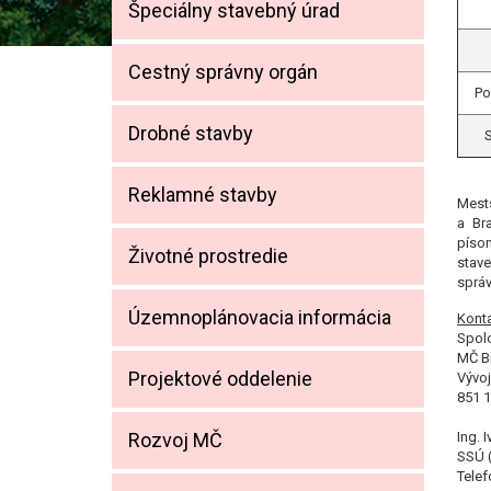
Špeciálny stavebný úrad
Cestný správny orgán
Po
Drobné stavby
S
Reklamné stavby
Mests
a Br
písom
Životné prostredie
stave
správ
Územnoplánovacia informácia
Kont
Spol
MČ B
Projektové oddelenie
Vývoj
851 1
Rozvoj MČ
Ing. 
SSÚ 
Telef