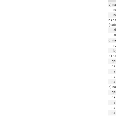
a) n
n
n
b) n
(nad
a
a
c) n
r
b
d) n
gará
na p
na v
na s
na s
e) n
gará
na p
na v
na s
na s