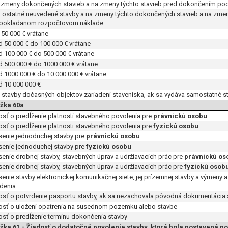
a zmeny dokončených stavieb a na zmeny týchto stavieb pred dokončením pod
a ostatné neuvedené stavby a na zmeny týchto dokončených stavieb a na zme
pokladanom rozpočtovom náklade
0 000 € vrátane
50 000 € do 100 000 € vrátane
100 000 € do 500 000 € vrátane
500 000 € do 1000 000 € vrátane
1000 000 € do 10 000 000 € vrátane
10 000 000 €
a stavby dočasných objektov zariadení staveniska, ak sa vydáva samostatné s
žka 60a
osť o predĺženie platnosti stavebného povolenia pre
právnickú osobu
osť o predĺženie platnosti stavebného povolenia pre
fyzickú osobu
senie jednoduchej stavby pre
právnickú osobu
senie jednoduchej stavby pre
fyzickú osobu
senie drobnej stavby, stavebných úprav a udržiavacích prác pre
právnickú os
senie drobnej stavby, stavebných úprav a udržiavacích prác pre
fyzickú osob
senie stavby elektronickej komunikačnej siete, jej prízemnej stavby a výmeny
adenia
osť o potvrdenie pasportu stavby, ak sa nezachovala pôvodná dokumentácia 
osť o uložení opatrenia na susednom pozemku alebo stavbe
osť o predĺženie termínu dokončenia stavby
žka 61 - Žiadosť o dodatočné povolenie stavby, ktorá bola postavená po 