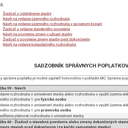
vá:
Žiadosť o odstránenie stavby
Návrh na vydanie územného rozhodnutia
Návrh na vydanie územného rozhodnutia v spojenom konaní
Žiadosť o vydanie stavebného povolenia
Návrh na povolenie zmeny v užívaní stavby
Žiadosť o povolenie zmeny stavby pred dokončením
Návrh na vydanie kolaudačného rozhodnutia
SADZOBNÍK SPRÁVNYCH POPLATKOV
y správne poplatky je možné zaplatiť hotovosťou v pokladni MÚ. Správne pop
žka 59 - Návrh
ydanie rozhodnutia o umiestnení stavby alebo rozhodnutia o využití územia a
ného rozhodnutia 1. pre
fyzickú osobu
ydanie rozhodnutia o umiestnení stavby alebo rozhodnutia o využití územia a
ného rozhodnutia 1. pre
právnickú osobu
redĺženie platnosti rozhodnutia o umiestnení stavby
žka 60 - Žiadosť o stavebné povolenie alebo zmeny dokončených stavie
meny stavieb pred dokončením (za každú samostatnú stavbu)