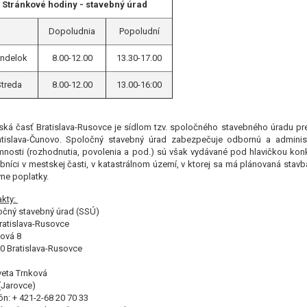
Stránkové hodiny - stavebný úrad
Dopoludnia
Popoludní
ndelok
8.00-12.00
13.30-17.00
treda
8.00-12.00
13.00-16:00
ká časť Bratislava-Rusovce je sídlom tzv. spoločného stavebného úradu pre
atislava-Čunovo. Spoločný stavebný úrad zabezpečuje odbornú a administ
nosti (rozhodnutia, povolenia a pod.) sú však vydávané pod hlavičkou konk
bníci v mestskej časti, v katastrálnom území, v ktorej sa má plánovaná stav
ne poplatky.
akty:
očný stavebný úrad (SSÚ)
ratislava-Rusovce
ová 8
0 Bratislava-Rusovce
Iveta Trnková
(Jarovce)
ón: + 421-2-68 20 70 33