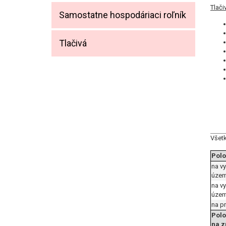
Tlači
Samostatne hospodáriaci roľník
Tlačivá
Všetk
Polo
na v
územ
na v
územ
na p
Polo
na z