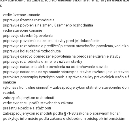
čný stavebný úrad zabezpečuje prenesený výkon štátnej správy na úseku úz
ä:
vedie územne konanie
pripravuje územne rozhodnutia
pripravuje povolenia na zmenu územneho rozhodnutia
vedie stavebné konanie
pripravuje stavebné povolenia
pripravuje povolenia na zmenu stavby pred jej dokončením
pripravuje rozhodnutie o predĺžení platnosti stavebného povolenia, vedie 
pripravuje kolaudačné rozhodnutia
pripravuje časovo obmedzené povolenia na predčasné užívanie stavby
pripravuje rozhodnutia o zmene v užívaní stavby
pripravuje nariadenia alebo povolenia na odstraňovanie stavieb
pripravuje nariadenia na vykonanie nápravy na stavbe, rozhoduje o zastaven
prerokúva priestupky fyzických osôb a správne delikty právnických osôb a
sankcie
vykonáva kontrolnú činnosť – zabezpečuje výkon štátneho stavebného dohľa
vzoriek
zabezpečuje výkon rozhodnutí
vedie evidenciu podľa stavebného zákona
prešetruje petície a sťažnosti
zabezpečuje výkon rozhodntí podľa §71-80 zákona o správnom konaní
poskytuje informácie podľa zákona o slobodnom prístupe k informáciám