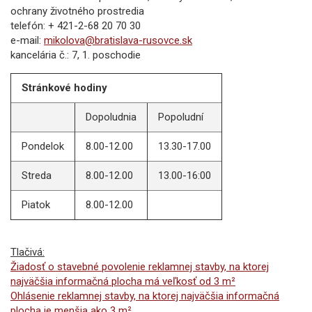
ochrany životného prostredia
telefón: + 421-2-68 20 70 30
e-mail:
mikolova@bratislava-rusovce.sk
kancelária č.: 7, 1. poschodie
Stránkové hodiny
Dopoludnia
Popoludní
Pondelok
8.00-12.00
13.30-17.00
Streda
8.00-12.00
13.00-16:00
Piatok
8.00-12.00
Tlačivá:
Žiadosť o stavebné povolenie reklamnej stavby, na ktorej
najväčšia informačná plocha má veľkosť od
3 m²
Ohlásenie reklamnej stavby, na ktorej najväčšia informačná
plocha je menšia ako
3 m²