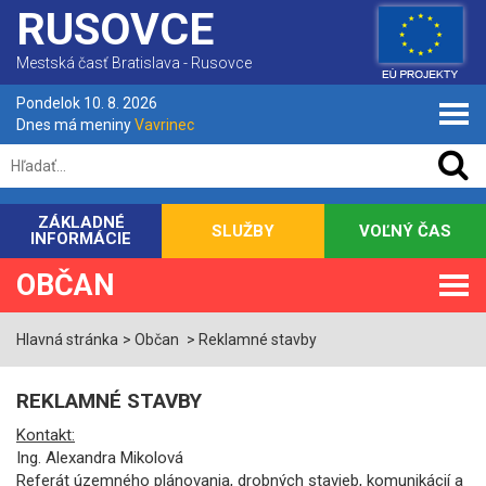
RUSOVCE
Mestská časť Bratislava - Rusovce
Pondelok 10. 8. 2026
Dnes má meniny
Vavrinec
ZÁKLADNÉ
SLUŽBY
VOĽNÝ ČAS
INFORMÁCIE
OBČAN
Hlavná stránka
Občan
Reklamné stavby
REKLAMNÉ STAVBY
Kontakt:
Ing. Alexandra Mikolová
Referát územného plánovania, drobných stavieb, komunikácií a