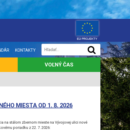
NDÁR
KONTAKTY
VOĽNÝ ČAS
HO MIESTA OD 1. 8. 2026
tia na stálom zbernom mieste na Vývojovej ulici nové
kovému poriadku z 22. 7. 2026: