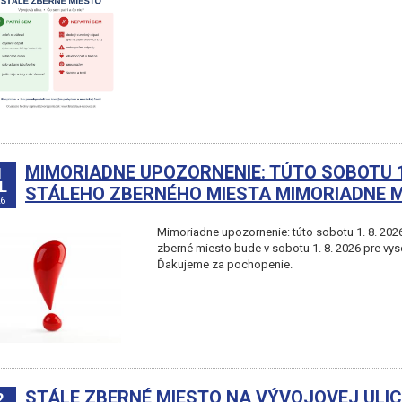
MIMORIADNE UPOZORNENIE: TÚTO SOBOTU 1.
1
L
STÁLEHO ZBERNÉHO MIESTA MIMORIADNE 
6
Mimoriadne upozornenie: túto sobotu 1. 8. 202
zberné miesto bude v sobotu 1. 8. 2026 pre vysok
Ďakujeme za pochopenie.
STÁLE ZBERNÉ MIESTO NA VÝVOJOVEJ ULICI
2