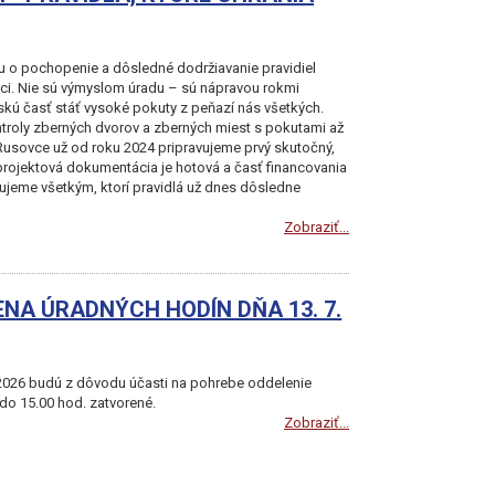
u o pochopenie a dôsledné dodržiavanie pravidiel
ici. Nie sú výmyslom úradu – sú nápravou rokmi
kú časť stáť vysoké pokuty z peňazí nás všetkých.
troly zberných dvorov a zberných miest s pokutami až
 Rusovce už od roku 2024 pripravujeme prvý skutočný,
projektová dokumentácia je hotová a časť financovania
eme všetkým, ktorí pravidlá už dnes dôsledne
Zobraziť...
NA ÚRADNÝCH HODÍN DŇA 13. 7.
2026 budú z dôvodu účasti na pohrebe oddelenie
 do 15.00 hod. zatvorené.
Zobraziť...