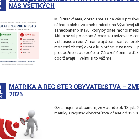
L
NÁS VŠETKÝCH
6
Milí Rusovčania, obraciame sa na vás s prosbo
nášho stáleho zberného miesta na Vývojovej ul
zanedbaného stavu, ktorý by dnes mohol mests
Aktuálne sú po celom Slovensku avizované kon
v státisícoch eur. A máme aj dobrú správu: pre
moderný zberný dvor a kus práce je za nami – 
predbežne zabezpečená. Zároveň úprimne ďakuj
dodržiavajú – veľmi si to vážime.
MATRIKA A REGISTER OBYVATEĽSTVA – ZME
3
L
2026
26
Oznamujeme občanom, že v pondelok 13. júla 
matriky a register obyvateľstva v čase od 13.30