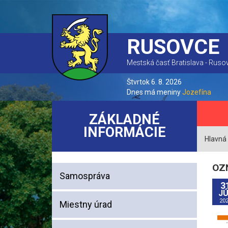
RUSOVCE
Mestská časť Bratislava - Ruso
Štvrtok 6. 8. 2026
Dnes má meniny
Jozefína
ZÁKLADNÉ
INFORMÁCIE
Hlavná
OZ
Samospráva
3
JÚ
20
Miestny úrad