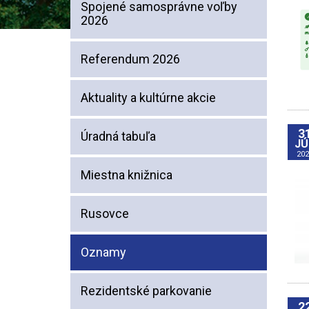
Spojené samosprávne voľby
2026
Referendum 2026
Aktuality a kultúrne akcie
3
Úradná tabuľa
JÚ
202
Miestna knižnica
Rusovce
Oznamy
Rezidentské parkovanie
2