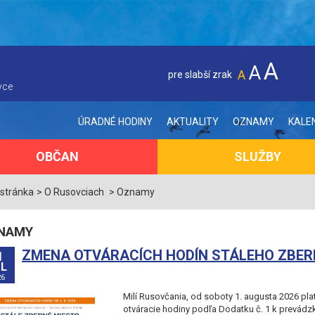
A
A
A
pre slabší zrak
vce
ÚRADNÉ HODINY
AKTUALITY
OZNAMY
KALE
OBČAN
SLUŽBY
 stránka
O Rusovciach
Oznamy
NAMY
ZMENA OTVÁRACÍCH HODÍN STÁLEHO ZBERNÉ
1
L
26
Milí Rusovčania, od soboty 1. augusta 2026 pla
otváracie hodiny podľa Dodatku č. 1 k prevádz