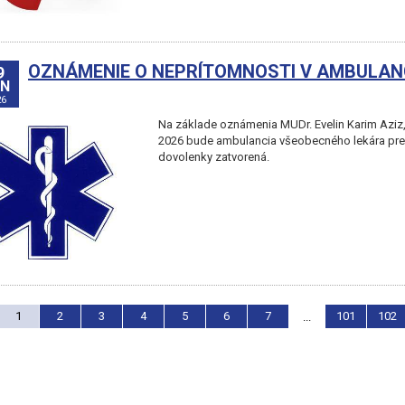
OZNÁMENIE O NEPRÍTOMNOSTI V AMBULANCII 1
9
ÚN
26
Na základe oznámenia MUDr. Evelin Karim Aziz, 
2026 bude ambulancia všeobecného lekára pre 
dovolenky zatvorená.
1
2
3
4
5
6
7
101
102
...