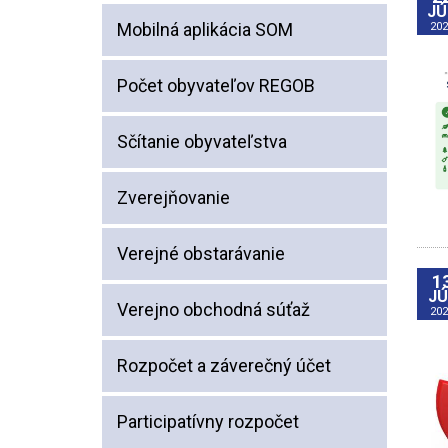
JÚ
Mobilná aplikácia SOM
202
Počet obyvateľov REGOB
Sčítanie obyvateľstva
Zverejňovanie
Verejné obstarávanie
1
JÚ
Verejno obchodná súťaž
20
Rozpočet a záverečný účet
Participatívny rozpočet