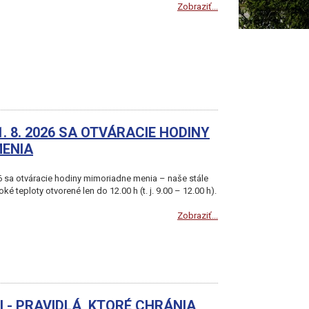
Zobraziť...
 8. 2026 SA OTVÁRACIE HODINY
MENIA
6 sa otváracie hodiny mimoriadne menia – naše stále
é teploty otvorené len do 12.00 h (t. j. 9.00 – 12.00 h).
Zobraziť...
 - PRAVIDLÁ, KTORÉ CHRÁNIA