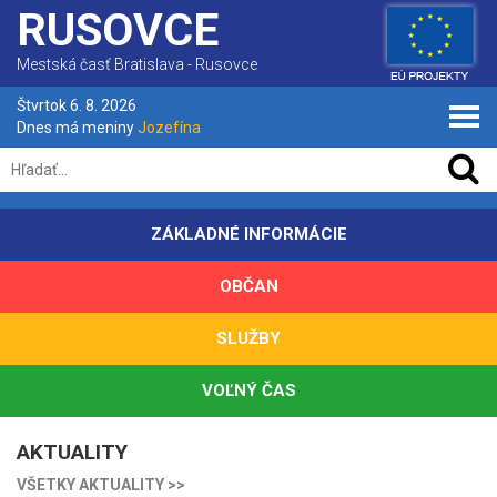
RUSOVCE
Mestská časť Bratislava - Rusovce
Štvrtok 6. 8. 2026
Dnes má meniny
Jozefína
ZÁKLADNÉ INFORMÁCIE
OBČAN
SLUŽBY
VOĽNÝ ČAS
AKTUALITY
VŠETKY AKTUALITY >>