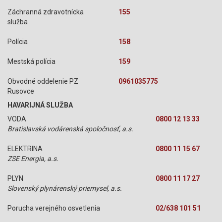
Záchranná zdravotnícka
155
služba
Polícia
158
Mestská polícia
159
Obvodné oddelenie PZ
0961035775
Rusovce
HAVARIJNÁ SLUŽBA
VODA
0800 12 13 33
Bratislavská vodárenská spoločnosť, a.s.
ELEKTRINA
0800 11 15 67
ZSE Energia, a.s.
PLYN
0800 11 17 27
Slovenský plynárenský priemysel, a.s.
Porucha verejného osvetlenia
02/638 101 51