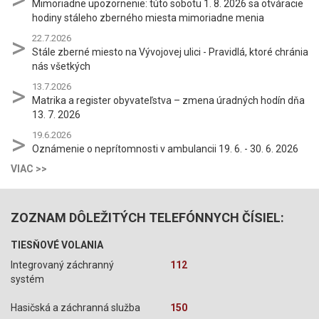
Mimoriadne upozornenie: túto sobotu 1. 8. 2026 sa otváracie
hodiny stáleho zberného miesta mimoriadne menia
22.7.2026
Stále zberné miesto na Vývojovej ulici - Pravidlá, ktoré chránia
nás všetkých
13.7.2026
Matrika a register obyvateľstva – zmena úradných hodín dňa
13. 7. 2026
19.6.2026
Oznámenie o neprítomnosti v ambulancii 19. 6. - 30. 6. 2026
VIAC >>
ZOZNAM DÔLEŽITÝCH TELEFÓNNYCH ČÍSIEL:
TIESŇOVÉ VOLANIA
Integrovaný záchranný
112
systém
Hasičská a záchranná služba
150