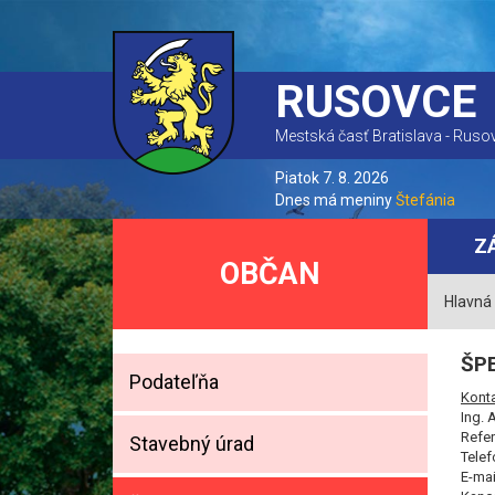
RUSOVCE
Mestská časť Bratislava - Ruso
Piatok 7. 8. 2026
Dnes má meniny
Štefánia
Z
OBČAN
Hlavná
ŠP
Podateľňa
Konta
Ing. 
Refer
Stavebný úrad
Telef
E-mai