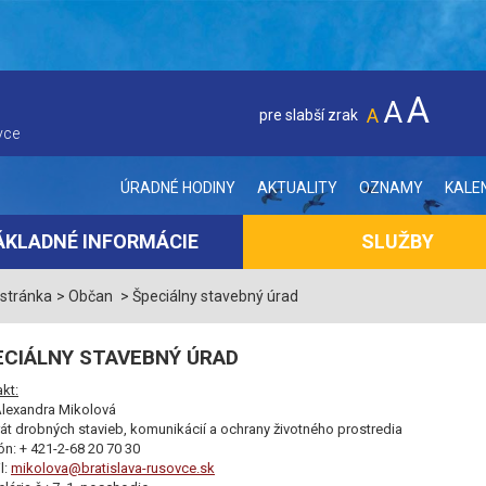
A
A
A
pre slabší zrak
vce
ÚRADNÉ HODINY
AKTUALITY
OZNAMY
KALE
ÁKLADNÉ INFORMÁCIE
SLUŽBY
 stránka
Občan
Špeciálny stavebný úrad
ECIÁLNY STAVEBNÝ ÚRAD
kt:
Alexandra Mikolová
át drobných stavieb, komunikácií a ochrany životného prostredia
ón: + 421-2-68 20 70 30
l:
mikolova@bratislava-rusovce.sk