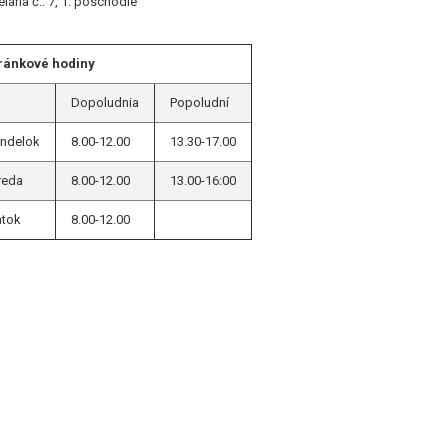
lária č.: 7, 1. poschodie
ránkové hodiny
Dopoludnia
Popoludní
ndelok
8.00-12.00
13.30-17.00
reda
8.00-12.00
13.00-16:00
atok
8.00-12.00