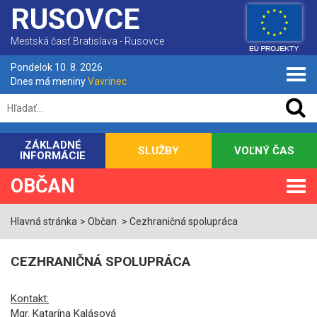
RUSOVCE
Mestská časť Bratislava - Rusovce
Pondelok 10. 8. 2026
Dnes má meniny
Vavrinec
ZÁKLADNÉ
SLUŽBY
VOĽNÝ ČAS
INFORMÁCIE
OBČAN
Hlavná stránka
Občan
Cezhraničná spolupráca
CEZHRANIČNÁ SPOLUPRÁCA
Kontakt:
Mgr. Katarína Kalásová