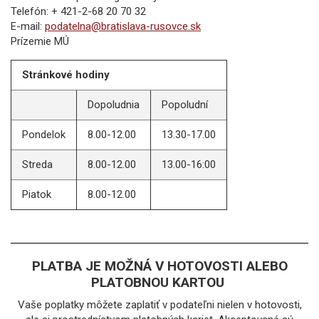
Telefón: + 421-2-68 20 70 32
E-mail:
podatelna@bratislava-rusovce.sk
Prízemie MÚ
Stránkové hodiny
Dopoludnia
Popoludní
Pondelok
8.00-12.00
13.30-17.00
Streda
8.00-12.00
13.00-16:00
Piatok
8.00-12.00
PLATBA JE MOŽNÁ V HOTOVOSTI ALEBO
PLATOBNOU KARTOU
Vaše poplatky môžete zaplatiť v podateľni nielen v hotovosti,