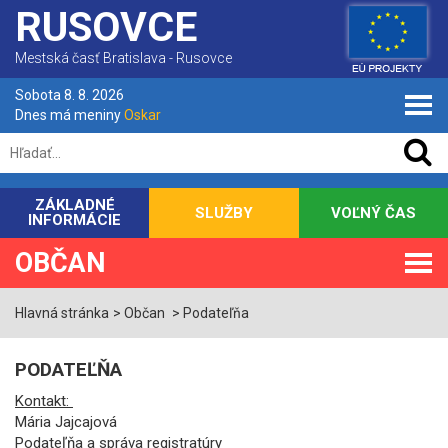
RUSOVCE
Mestská časť Bratislava - Rusovce
Sobota 8. 8. 2026
Dnes má meniny
Oskar
ZÁKLADNÉ
SLUŽBY
VOĽNÝ ČAS
INFORMÁCIE
OBČAN
Hlavná stránka
Občan
Podateľňa
PODATEĽŇA
Kontakt:
Mária Jajcajová
Podateľňa a správa registratúry