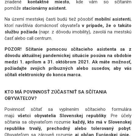
zriadené
kontaktné miesto
, kde vám so sčítaním
pomôže
stacionárny asistent.
Na území mestskej časti budú tiež pôsobiť
mobilní asistenti
,
ktorí navštívia domácnosť obyvateľa
v prípade, že o takúto
službu požiada
(napr. z dôvodu imobility), zavolá na mestskú
časť alebo call centrum.
POZOR! Sčítanie pomocou sčítacieho asistenta sa z
dôvodu aktuálnej pandemickej situácie posúva na obdobie
medzi 1. aprílom a 31. októbrom 2021. Ak máte možnosť,
požiadajte svojich príbuzných alebo susedov, aby vás
sčítali elektronicky do konca marca.
KTO MÁ POVINNOSŤ ZÚČASTNIŤ SA SČÍTANIA
OBYVATEĽOV?
Povinnosť sčítať sa vyplnením sčítacieho formulára
majú
všetci obyvatelia Slovenskej republiky
. Pre účely
sčítania sa obyvateľom rozumie
každý, kto má v Slovenskej
republike trvalý, prechodný alebo tolerovaný pobyt
.
Obyvateľom sa zároveň rozumie
aj občan Európskej únie,