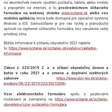
na akomkoľvek mieste využitím počítača, tabletu alebo mobilu
s pripojením na internet, a to
prostredníctvom sčítacieho
formulára na webovej stránke
www.scitanie.sk
alebo cez
mobilnú aplikáciu
, ktorá bude dostupná pre operačné systémy
Android a iOS. Samosčítanie je pre vás rýchly a jednoduchý
spôsob na vyplnenie sčítacieho formulára, bez narušenia vašej
privátnej zóny.
Bližšie informácie k sčítaniu obyvateľov 2021 nájdete
tu:
https://www.scitanie.sk/scitanie-obyvatelov/zakladne-
informacie
Zákon č. 223/2019 Z. z.
o sčítaní obyvateľov, domov a
bytov v roku 2021 a o zmene a doplnení niektorých
zákonov
https://www.slov-lex.sk/pravne-
predpisy/SK/ZZ/2019/223/20210206
)
Vzor elektronického formuláru
spolu s jazykovými
mutáciami je zverejnený na
https://www.scitanie.sk/scitanie-
obyvatelov/vzor-scitacieho-formulara
.