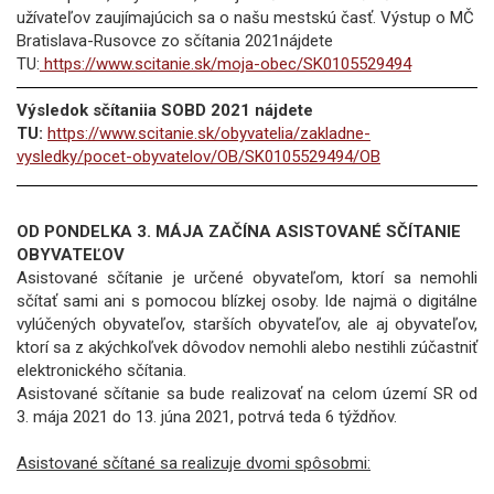
užívateľov zaujímajúcich sa o našu mestskú časť. Výstup o MČ
Bratislava-Rusovce zo sčítania 2021nájdete
TU:
https://www.scitanie.sk/moja-obec/SK0105529494
Výsledok sčítaniia SOBD 2021 nájdete
TU:
https://www.scitanie.sk/obyvatelia/zakladne-
vysledky/pocet-obyvatelov/OB/SK0105529494/OB
OD PONDELKA 3. MÁJA ZAČÍNA ASISTOVANÉ SČÍTANIE
OBYVATEĽOV
Asistované sčítanie je určené obyvateľom, ktorí sa nemohli
sčítať sami ani s pomocou blízkej osoby. Ide najmä o digitálne
vylúčených obyvateľov, starších obyvateľov, ale aj obyvateľov,
ktorí sa z akýchkoľvek dôvodov nemohli alebo nestihli zúčastniť
elektronického sčítania.
Asistované sčítanie sa bude realizovať na celom území SR od
3. mája 2021 do 13. júna 2021, potrvá teda 6 týždňov.
Asistované sčítané sa realizuje dvomi spôsobmi: