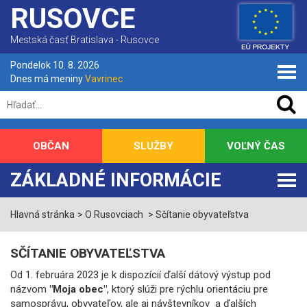
RUSOVCE
Mestská časť Bratislava - Rusovce
Pondelok 10. 8. 2026
Dnes má meniny
Vavrinec
OBČAN
SLUŽBY
VOĽNÝ ČAS
ZÁKLADNÉ INFORMÁCIE
Hlavná stránka
O Rusovciach
Sčítanie obyvateľstva
SČÍTANIE OBYVATEĽSTVA
Od 1. februára 2023 je k dispozícií ďalší dátový výstup pod
názvom
"Moja obec"
, ktorý slúži pre rýchlu orientáciu pre
samosprávu, obyvateľov, ale aj návštevníkov a ďalších