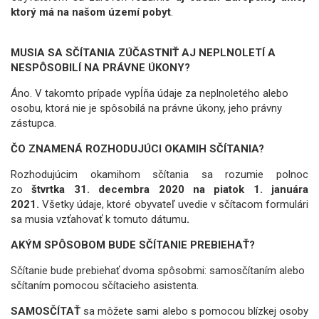
ktorý má na našom území pobyt
.
MUSIA SA SČÍTANIA ZÚČASTNIŤ AJ NEPLNOLETÍ A
NESPÔSOBILÍ NA PRÁVNE ÚKONY?
Áno. V takomto prípade vypĺňa údaje za neplnoletého alebo
osobu, ktorá nie je spôsobilá na právne úkony, jeho právny
zástupca.
ČO ZNAMENÁ ROZHODUJÚCI OKAMIH SČÍTANIA?
Rozhodujúcim okamihom sčítania sa rozumie polnoc
zo
štvrtka 31. decembra 2020 na piatok 1. januára
2021.
Všetky údaje, ktoré obyvateľ uvedie v sčítacom formulári
sa musia vzťahovať k tomuto dátumu
.
AKÝM SPÔSOBOM BUDE SČÍTANIE PREBIEHAŤ?
Sčítanie bude prebiehať dvoma spôsobmi: samosčítaním alebo
sčítaním pomocou sčítacieho asistenta.
SAMOSČÍTAŤ
sa môžete sami alebo s pomocou blízkej osoby