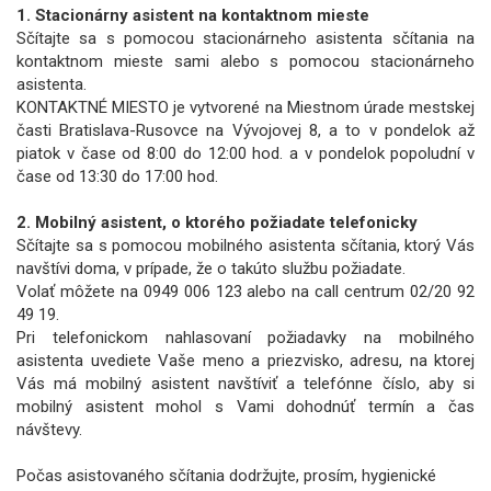
1. Stacionárny asistent na kontaktnom mieste
Sčítajte sa s pomocou stacionárneho asistenta sčítania na
kontaktnom mieste sami alebo s pomocou stacionárneho
asistenta.
KONTAKTNÉ MIESTO je vytvorené na Miestnom úrade mestskej
časti Bratislava-Rusovce na Vývojovej 8, a to v pondelok až
piatok v čase od 8:00 do 12:00 hod. a v pondelok popoludní v
čase od 13:30 do 17:00 hod.
2. Mobilný asistent, o ktorého požiadate telefonicky
Sčítajte sa s pomocou mobilného asistenta sčítania, ktorý Vás
navštívi doma, v prípade, že o takúto službu požiadate.
Volať môžete na 0949 006 123 alebo na call centrum 02/20 92
49 19.
Pri telefonickom nahlasovaní požiadavky na mobilného
asistenta uvediete Vaše meno a priezvisko, adresu, na ktorej
Vás má mobilný asistent navštíviť a telefónne číslo, aby si
mobilný asistent mohol s Vami dohodnúť termín a čas
návštevy.
Počas asistovaného sčítania dodržujte, prosím, hygienické