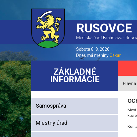
RUSOVCE
Mestská časť Bratislava - Ruso
Sobota 8. 8. 2026
Dnes má meniny
Oskar
ZÁKLADNÉ
INFORMÁCIE
Hlavná
OC
Samospráva
Mest
ktoré
Miestny úrad
Kont