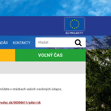
NDÁR
KONTAKTY
VOĽNÝ ČAS
môžete v otázkach vašich osobných údajov,
yudaj.sk/00304611/gdpr/sk