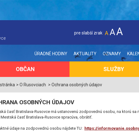
A
A
A
pre slabší zrak
vce
ÚRADNÉ HODINY
AKTUALITY
OZNAMY
KALE
OBČAN
SLUŽBY
 stránka
O Rusovciach
Ochrana osobných údajov
HRANA OSOBNÝCH ÚDAJOV
ská časť Bratislava-Rusovce má ustanovenú zodpovednú osobu, na ktorú sa 
 Mestská časť Bratislava-Rusovce spracúva, obrátiť.
aktné údaje na zodpovednú osobu nájdete TU:
https://informovanie.osobn