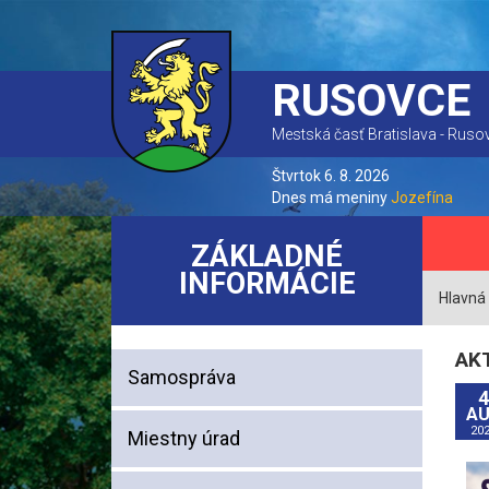
RUSOVCE
Mestská časť Bratislava - Ruso
Štvrtok 6. 8. 2026
Dnes má meniny
Jozefína
ZÁKLADNÉ
INFORMÁCIE
Hlavná
AK
Samospráva
4
A
20
Miestny úrad