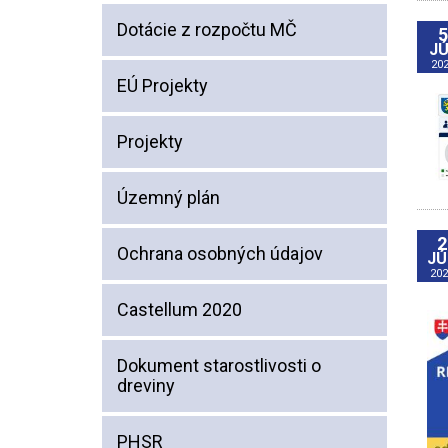
Dotácie z rozpočtu MČ
5
JÚ
20
EÚ Projekty
Projekty
Územný plán
2
Ochrana osobných údajov
JÚ
202
Castellum 2020
Dokument starostlivosti o
dreviny
PHSR