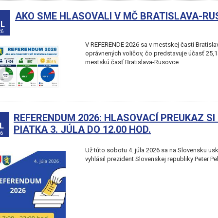
AKO SME HLASOVALI V MČ BRATISLAVA-R
L
26
V REFERENDE 2026 sa v mestskej časti Bratisla
oprávnených voličov, čo predstavuje účasť 25,
mestskú časť Bratislava-Rusovce.
REFERENDUM 2026: HLASOVACÍ PREUKAZ SI
L
PIATKA 3. JÚLA DO 12.00 HOD.
6
Už túto sobotu 4. júla 2026 sa na Slovensku us
vyhlásil prezident Slovenskej republiky Peter Pe