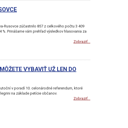
USOVCE
va-Rusovce zúčastnilo 857 z celkového počtu 3 409
14 %. Prinášame vám prehľad výsledkov hlasovania za
Zobraziť...
 MÔŽETE VYBAVIŤ UŽ LEN DO
kutoční v poradí 10. celonárodné referendum, ktoré
llegrini na základe petície občanov.
Zobraziť...