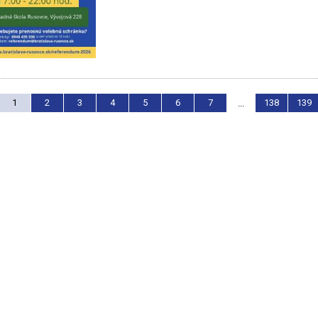
1
2
3
4
5
6
7
138
139
...