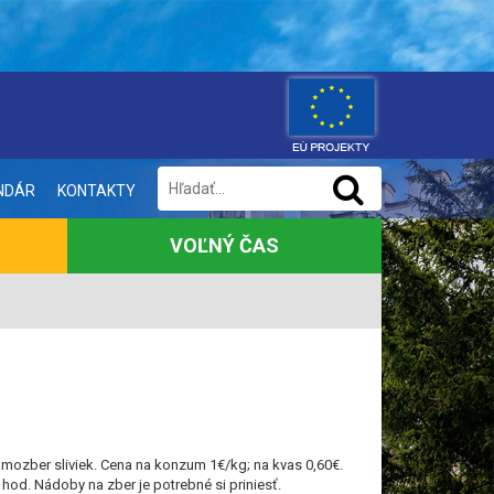
NDÁR
KONTAKTY
VOĽNÝ ČAS
ozber sliviek. Cena na konzum 1€/kg; na kvas 0,60€.
hod. Nádoby na zber je potrebné si priniesť.