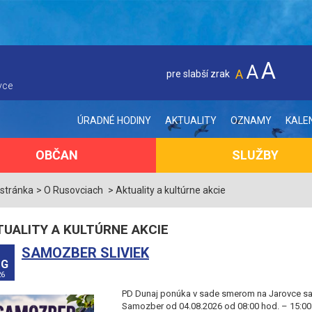
A
A
A
pre slabší zrak
vce
ÚRADNÉ HODINY
AKTUALITY
OZNAMY
KALE
OBČAN
SLUŽBY
 stránka
O Rusovciach
Aktuality a kultúrne akcie
TUALITY A KULTÚRNE AKCIE
SAMOZBER SLIVIEK
UG
26
PD Dunaj ponúka v sade smerom na Jarovce sam
Samozber od 04.08.2026 od 08:00 hod. – 15:00 