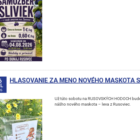
HLASOVANIE ZA MENO NOVÉHO MASKOTA S
6
L
26
Už túto sobotu na RUSOVSKÝCH HODOCH bude
nášho nového maskota – leva z Rusoviec.