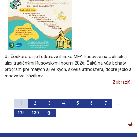
Už čoskoro ožije futbalové ihrisko MFK Rusovce na Colníckej
ulici tradičnými Rusovskými hodmi 2026. Čaká na vás bohatý
program pre malých aj veľkých, skvelá atmosféra, dobré jedlo a
množstvo zážitkov.
Zobraziť...
1
2
3
4
5
6
7
...
138
139