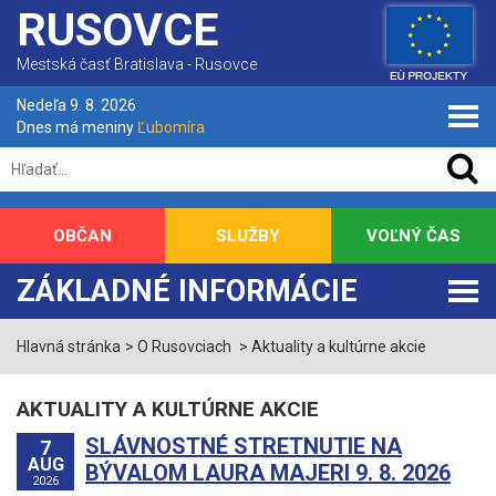
RUSOVCE
Mestská časť Bratislava - Rusovce
Nedeľa 9. 8. 2026
Dnes má meniny
Ľubomíra
OBČAN
SLUŽBY
VOĽNÝ ČAS
ZÁKLADNÉ INFORMÁCIE
Hlavná stránka
O Rusovciach
Aktuality a kultúrne akcie
AKTUALITY A KULTÚRNE AKCIE
SLÁVNOSTNÉ STRETNUTIE NA
7
AUG
BÝVALOM LAURA MAJERI 9. 8. 2026
2026