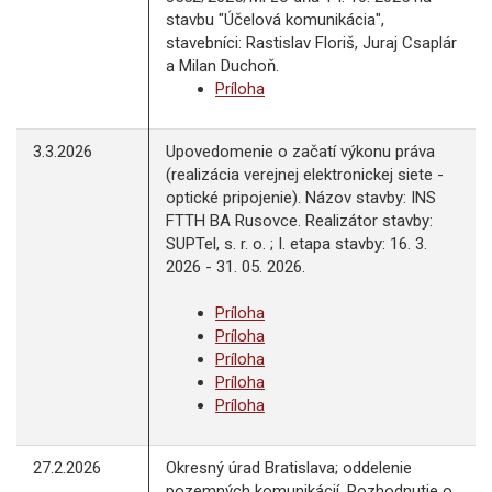
stavbu "Účelová komunikácia",
stavebníci: Rastislav Floriš, Juraj Csaplár
a Milan Duchoň.
Príloha
3.3.2026
Upovedomenie o začatí výkonu práva
(realizácia verejnej elektronickej siete -
optické pripojenie). Názov stavby: INS
FTTH BA Rusovce. Realizátor stavby:
SUPTel, s. r. o. ; I. etapa stavby: 16. 3.
2026 - 31. 05. 2026.
Príloha
Príloha
Príloha
Príloha
Príloha
27.2.2026
Okresný úrad Bratislava; oddelenie
pozemných komunikácií, Rozhodnutie o