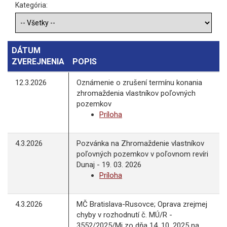
Kategória:
DÁTUM
ZVEREJNENIA
POPIS
12.3.2026
Oznámenie o zrušení termínu konania
zhromaždenia vlastníkov poľovných
pozemkov
Príloha
4.3.2026
Pozvánka na Zhromaždenie vlastníkov
poľovných pozemkov v poľovnom revíri
Dunaj - 19. 03. 2026
Príloha
4.3.2026
MČ Bratislava-Rusovce; Oprava zrejmej
chyby v rozhodnutí č. MÚ/R -
3552/2025/Mi zo dňa 14. 10. 2025 na