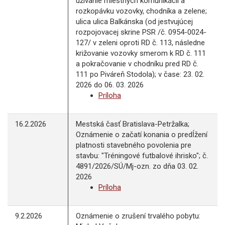
užívanie miestnych komunikácií a
rozkopávku vozovky, chodníka a zelene;
ulica ulica Balkánska (od jestvujúcej
rozpojovacej skrine PSR /č. 0954-0024-
127/ v zeleni oproti RD č. 113, následne
križovanie vozovky smerom k RD č. 111
a pokračovanie v chodníku pred RD č.
111 po Piváreň Stodola); v čase: 23. 02.
2026 do 06. 03. 2026
Príloha
16.2.2026
Mestská časť Bratislava-Petržalka;
Oznámenie o začatí konania o predĺžení
platnosti stavebného povolenia pre
stavbu: "Tréningové futbalové ihrisko"; č.
4891/2026/SÚ/Mj-ozn. zo dňa 03. 02.
2026
Príloha
9.2.2026
Oznámenie o zrušení trvalého pobytu: