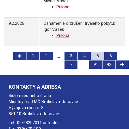
Michal Vašek
Príloha
9.2.2026
Oznámenie o zrušení trvalého pobytu:
Igor Vašek
Príloha
1
2
3
4
5
6
...
7
91
92
...
KONTAKTY A ADRESA
Sídlo miestneho úradu:
Miestny úrad MČ Bratislava-Rusovce
Vývojová ulica č. 8
851 10 Bratislava-Rusovce
Tel.:
02/68207011
ústredňa
fax: 02/68207013