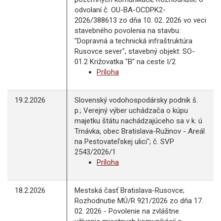
odvolaní č. OU-BA-OCDPK2-
2026/388613 zo dňa 10. 02. 2026 vo veci
stavebného povolenia na stavbu:
"Dopravná a technická infraštruktúra
Rusovce sever", stavebný objekt: SO-
01.2 Križovatka "B" na ceste I/2
Príloha
19.2.2026
Slovenský vodohospodársky podnik š.
p.; Verejný výber uchádzača o kúpu
majetku štátu nachádzajúceho sa v k. ú
Trnávka, obec Bratislava-Ružinov - Areál
na Pestovateľskej ulici"; č. SVP
2543/2026/1
Príloha
18.2.2026
Mestská časť Bratislava-Rusovce;
Rozhodnutie MÚ/R 921/2026 zo dňa 17.
02. 2026 - Povolenie na zvláštne