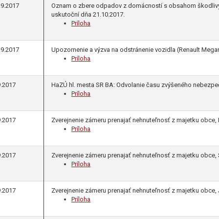
.9.2017
Oznam o zbere odpadov z domácností s obsahom škodlivých
uskutoční dňa 21.10.2017.
Príloha
.9.2017
Upozornenie a výzva na odstránenie vozidla (Renault Megan
Príloha
9.2017
HaZÚ hl. mesta SR BA: Odvolanie času zvýšeného nebezpeč
Príloha
9.2017
Zverejnenie zámeru prenajať nehnuteľnosť z majetku obce, 
Príloha
9.2017
Zverejnenie zámeru prenajať nehnuteľnosť z majetku obce,
Príloha
9.2017
Zverejnenie zámeru prenajať nehnuteľnosť z majetku obce,
Príloha