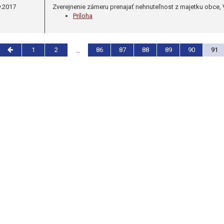
9.2017
Zverejnenie zámeru prenajať nehnuteľnost z majetku obce,
Príloha
1
2
86
87
88
89
90
91
...