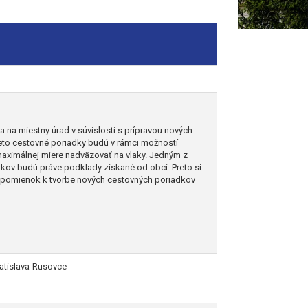
a na miestny úrad v súvislosti s prípravou nových
eto cestovné poriadky budú v rámci možností
maximálnej miere nadväzovať na vlaky. Jedným z
kov budú práve podklady získané od obcí. Preto si
ripomienok k tvorbe nových cestovných poriadkov
ratislava-Rusovce