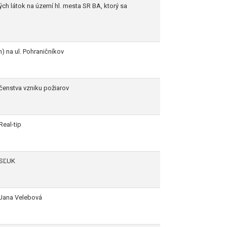
 látok na území hl. mesta SR BA, ktorý sa
) na ul. Pohraničníkov
enstva vzniku požiarov
Real-tip
 SĽUK
 Jana Velebová