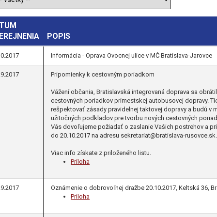
TUM
EREJNENIA
POPIS
10.2017
Informácia - Oprava Ovocnej ulice v MČ Bratislava-Jarovce
.9.2017
Pripomienky k cestovným poriadkom
Vážení občania, Bratislavská integrovaná doprava sa obrátil
cestovných poriadkov prímestskej autobusovej dopravy. Ti
rešpektovať zásady pravidelnej taktovej dopravy a budú v 
užitočných podkladov pre tvorbu nových cestovných poriad
Vás dovoľujeme požiadať o zaslanie Vašich postrehov a p
do 20.10.2017 na adresu sekretariat@bratislava-rusovce.sk.
Viac info získate z priloženého listu.
Príloha
.9.2017
Oznámenie o dobrovoľnej dražbe 20.10.2017, Keltská 36, B
Príloha