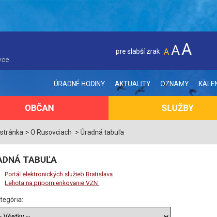
A
A
A
pre slabší zrak
vce
ÚRADNÉ HODINY
AKTUALITY
OZNAMY
KALE
OBČAN
SLUŽBY
 stránka
O Rusovciach
Úradná tabuľa
ADNÁ TABUĽA
Portál elektronických služieb Bratislava
Lehota na pripomienkovanie VZN
tegória: