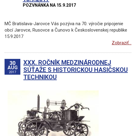
POZVNÁNKA NA 15.9.2017
MČ Bratislava-Jarovce Vás pozýva na 70. výročie pripojenie
obcí Jarovce, Rusovce a Čunovo k Československej republike
15.9.2017
Zobraziť...
XXX. ROČNÍK MEDZINÁRODNEJ
30
AUG
SÚŤAŽE S HISTORICKOU HASIČSKOU
2017
TECHNIKOU