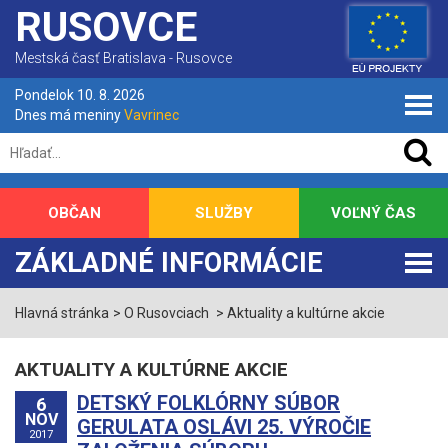
RUSOVCE
Mestská časť Bratislava - Rusovce
Pondelok 10. 8. 2026
Dnes má meniny
Vavrinec
OBČAN
SLUŽBY
VOĽNÝ ČAS
ZÁKLADNÉ INFORMÁCIE
Hlavná stránka
O Rusovciach
Aktuality a kultúrne akcie
AKTUALITY A KULTÚRNE AKCIE
DETSKÝ FOLKLÓRNY SÚBOR
6
NOV
GERULATA OSLÁVI 25. VÝROČIE
2017