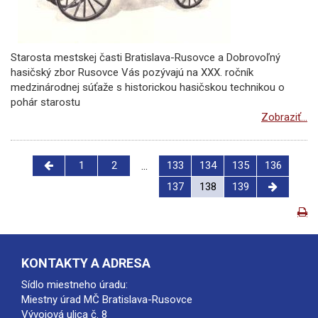
Starosta mestskej časti Bratislava-Rusovce a Dobrovoľný
hasičský zbor Rusovce Vás pozývajú na XXX. ročník
medzinárodnej súťaže s historickou hasičskou technikou o
pohár starostu
Zobraziť...
1
2
133
134
135
136
...
137
138
139
KONTAKTY A ADRESA
Sídlo miestneho úradu:
Miestny úrad MČ Bratislava-Rusovce
Vývojová ulica č. 8