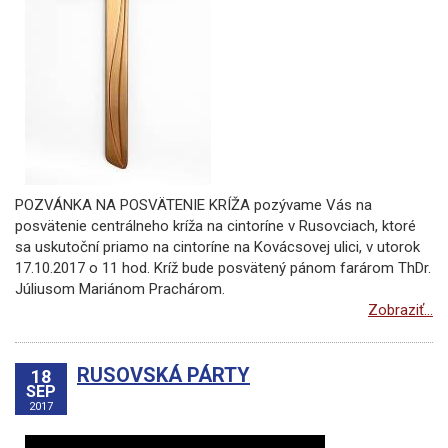
POZVÁNKA NA POSVÄTENIE KRÍŽA pozývame Vás na
posvätenie centrálneho kríža na cintoríne v Rusovciach, ktoré
sa uskutoční priamo na cintoríne na Kovácsovej ulici, v utorok
17.10.2017 o 11 hod. Kríž bude posvätený pánom farárom ThDr.
Júliusom Mariánom Prachárom.
Zobraziť...
RUSOVSKÁ PÁRTY
18
SEP
2017