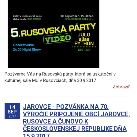
Pozývame Vás na Rusovskú párty, ktorá sa uskutoční v
kultúrnej sále MÚ v Rusovciach, dňa 30.9.2017.
Zobraziť...
JAROVCE - POZVÁNKA NA 70.
14
SEP
VÝROČIE PRIPOJENIE OBCÍ JAROVCE,
2017
RUSOVCE A ČUNOVO K
ČESKOSLOVENSKEJ REPUBLIKE DŇA
15.9.2017