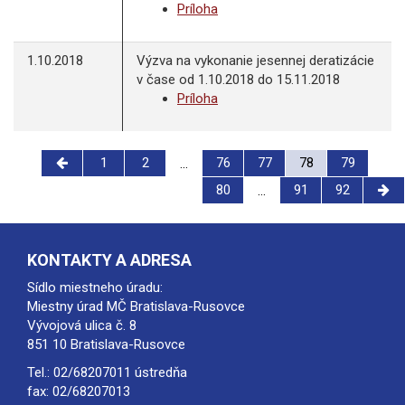
Príloha
1.10.2018
Výzva na vykonanie jesennej deratizácie
v čase od 1.10.2018 do 15.11.2018
Príloha
1
2
76
77
78
79
...
80
91
92
...
KONTAKTY A ADRESA
Sídlo miestneho úradu:
Miestny úrad MČ Bratislava-Rusovce
Vývojová ulica č. 8
851 10 Bratislava-Rusovce
Tel.:
02/68207011
ústredňa
fax: 02/68207013