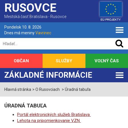
RUSOVCE
Mestská časť Bratislava - Rusovce
Pondelok 10. 8. 2026
Dnes má meniny
Vavrinec
OBČAN
SLUŽBY
VOĽNÝ ČAS
ZÁKLADNÉ INFORMÁCIE
Hlavná stránka
O Rusovciach
Úradná tabuľa
ÚRADNÁ TABUĽA
Portál elektronických služieb Bratislava
Lehota na pripomienkovanie VZN