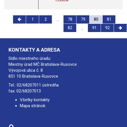
1
2
78
79
80
81
...
82
91
92
...
KONTAKTY A ADRESA
Sídlo miestneho úradu:
Miestny úrad MČ Bratislava-Rusovce
Vývojová ulica č. 8
851 10 Bratislava-Rusovce
Tel.:
02/68207011
ústredňa
fax: 02/68207013
Všetky kontakty
Mapa stránok