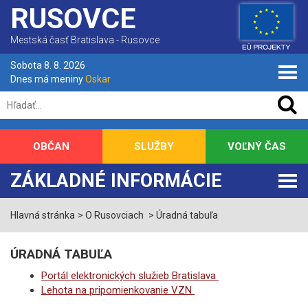
RUSOVCE
Mestská časť Bratislava - Rusovce
Sobota 8. 8. 2026
Dnes má meniny
Oskar
OBČAN
SLUŽBY
VOĽNÝ ČAS
ZÁKLADNÉ INFORMÁCIE
Hlavná stránka
O Rusovciach
Úradná tabuľa
ÚRADNÁ TABUĽA
Portál elektronických služieb Bratislava
Lehota na pripomienkovanie VZN