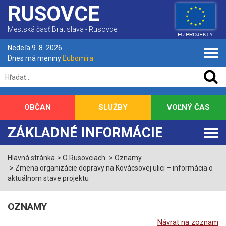
RUSOVCE
Mestská časť Bratislava - Rusovce
Nedeľa 9. 8. 2026
Dnes má meniny
Ľubomíra
OBČAN
SLUŽBY
VOĽNÝ ČAS
ZÁKLADNÉ INFORMÁCIE
Hlavná stránka
O Rusovciach
Oznamy
Zmena organizácie dopravy na Kovácsovej ulici – informácia o
aktuálnom stave projektu
OZNAMY
Návrat na zoznam