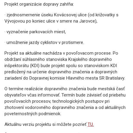
Projekt organizácie dopravy zahŕňa:
· zjednosmernenie úseku Kovácsovej ulice (od križovatky s
Vývojovou po koniec ulice v smere na Jarovce),
· vyznačenie parkovacích miest,
· umožnenie jazdy cyklistov v protismere.
Projekt sa aktuálne nachádza v povoľovacom procese. Po
obdržaní súhlasného stanoviska Krajského dopravného
inšpektorátu (KDI) bude projekt spolu so stanoviskom KDI
predložený na určenie dopravného značenia a dopravných
zariadení do Dopravnej komisie Hlavného mesta SR Bratislavy.
O termíne realizácie dopravného značenia bude mestská časť
obyvateľov včas informovať. Termín bude závisieť od priebehu
povoľovacích procesov, technologických postupov pri
zhotovení vodorovného dopravného značenia a od aktuálnych
poveternostných podmienok.
Aktuálnu verziu projektu si môžete pozrieť
TU.