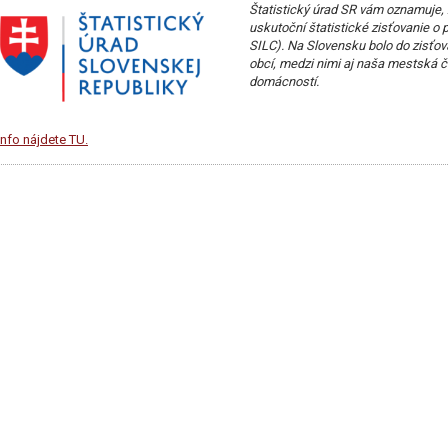
Štatistický úrad SR vám oznamuje, ž
uskutoční štatistické zisťovanie 
SILC). Na Slovensku bolo do zisťov
obcí, medzi nimi aj naša mestská č
domácností.
info nájdete TU.