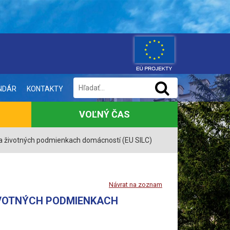
NDÁR
KONTAKTY
VOĽNÝ ČAS
h a životných podmienkach domácností (EU SILC)
Návrat na zoznam
ŽIVOTNÝCH PODMIENKACH