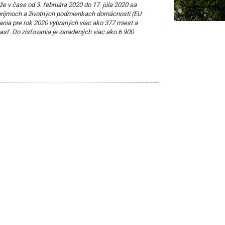
e v čase od 3. februára 2020 do 17. júla 2020 sa
o príjmoch a životných podmienkach domácností (EU
ania pre rok 2020 vybraných viac ako 377 miest a
asť. Do zisťovania je zaradených viac ako 6 900