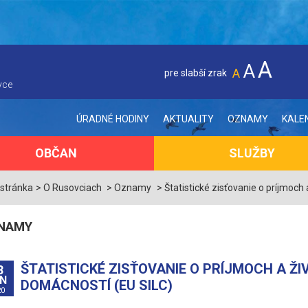
A
A
A
pre slabší zrak
vce
ÚRADNÉ HODINY
AKTUALITY
OZNAMY
KALE
OBČAN
SLUŽBY
 stránka
O Rusovciach
Oznamy
Štatistické zisťovanie o príjmoc
NAMY
ŠTATISTICKÉ ZISŤOVANIE O PRÍJMOCH A 
8
N
DOMÁCNOSTÍ (EU SILC)
20