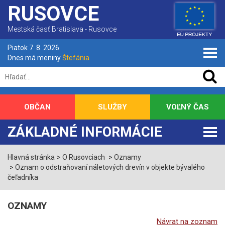
RUSOVCE
Mestská časť Bratislava - Rusovce
Piatok 7. 8. 2026
Dnes má meniny
Štefánia
OBČAN
SLUŽBY
VOĽNÝ ČAS
ZÁKLADNÉ INFORMÁCIE
Hlavná stránka
O Rusovciach
Oznamy
Oznam o odstraňovaní náletových drevín v objekte bývalého
čeľadníka
OZNAMY
Návrat na zoznam