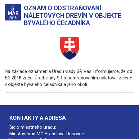
OZNAM O ODSTRAŇOVANÍ
5
MAR
NÁLETOVÝCH DREVÍN V OBJEKTE
2018
BÝVALÉHO ČEĽADNÍKA
Na základe oznámenia Úradu vlády SR Vás informujeme, že od
5.3.2018 začal Úrad vlády SR s odstraňovaním náletovej zelene
v objekte bývalého čeladníka a jeho okolí.
KONTAKTY A ADRESA
Sídlo miestneho úradu:
Miestny úrad MČ Bratislava-Rusovce