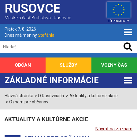
RUSOVCE
Mestská časť Bratislava - Rusovce
Piatok 7. 8. 2026
Dnes má meniny
Štefánia
OBČAN
SLUŽBY
VOĽNÝ ČAS
ZÁKLADNÉ INFORMÁCIE
Hlavná stránka
O Rusovciach
Aktuality a kultúrne akcie
Oznam pre občanov
AKTUALITY A KULTÚRNE AKCIE
Návrat na zoznam