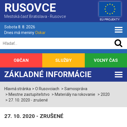
RUSOVCE
Mestská časť Bratislava - Rusovce
Sobota 8. 8. 2026
Dnes má meniny
Oskar
OBČAN
SLUŽBY
VOĽNÝ ČAS
ZÁKLADNÉ INFORMÁCIE
Hlavná stránka
O Rusovciach
Samospráva
Miestne zastupiteľstvo
Materiály na rokovanie
2020
27. 10. 2020 - zrušené
27. 10. 2020 - ZRUŠENÉ