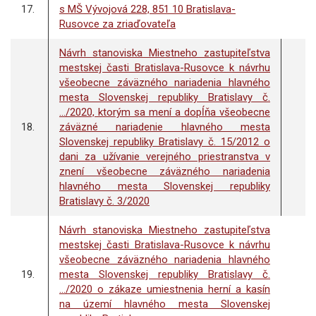
17.
s MŠ Vývojová 228, 851 10 Bratislava-
Rusovce za zriaďovateľa
Návrh stanoviska Miestneho zastupiteľstva
mestskej časti Bratislava-Rusovce k návrhu
všeobecne záväzného nariadenia hlavného
mesta Slovenskej republiky Bratislavy č.
.../2020, ktorým sa mení a dopĺňa všeobecne
18.
záväzné nariadenie hlavného mesta
Slovenskej republiky Bratislavy č. 15/2012 o
dani za užívanie verejného priestranstva v
znení všeobecne záväzného nariadenia
hlavného mesta Slovenskej republiky
Bratislavy č. 3/2020
Návrh stanoviska Miestneho zastupiteľstva
mestskej časti Bratislava-Rusovce k návrhu
všeobecne záväzného nariadenia hlavného
19.
mesta Slovenskej republiky Bratislavy č.
.../2020 o zákaze umiestnenia herní a kasín
na území hlavného mesta Slovenskej