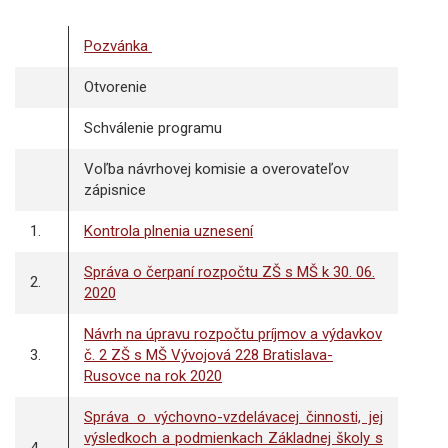
Pozvánka
Otvorenie
Schválenie programu
Voľba návrhovej komisie a overovateľov
zápisnice
1.
Kontrola plnenia uznesení
Správa o čerpaní rozpočtu ZŠ s MŠ k 30. 06.
2.
2020
Návrh na úpravu rozpočtu príjmov a výdavkov
3.
č. 2 ZŠ s MŠ Vývojová 228 Bratislava-
Rusovce na rok 2020
Správa o výchovno-vzdelávacej činnosti, jej
výsledkoch a podmienkach Základnej školy s