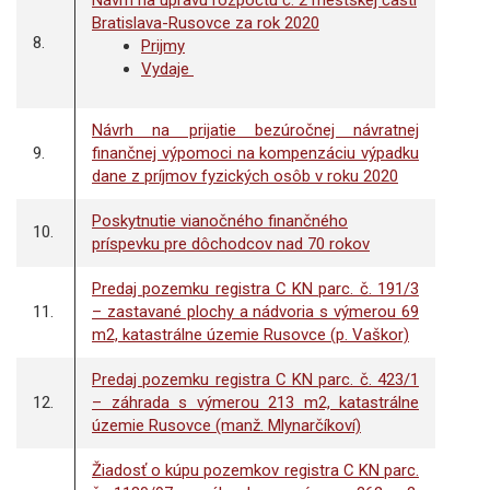
Návrh na úpravu rozpočtu č. 2 mestskej časti
Bratislava-Rusovce za rok 2020
8.
Prijmy
Vydaje
Návrh na prijatie bezúročnej návratnej
9.
finančnej výpomoci na kompenzáciu výpadku
dane z príjmov fyzických osôb v roku 2020
Poskytnutie vianočného finančného
10.
príspevku pre dôchodcov nad 70 rokov
Predaj pozemku registra C KN parc. č. 191/3
11.
– zastavané plochy a nádvoria s výmerou 69
m2, katastrálne územie Rusovce (p. Vaškor)
Predaj pozemku registra C KN parc. č. 423/1
12.
– záhrada s výmerou 213 m2, katastrálne
územie Rusovce (manž. Mlynarčíkoví)
Žiadosť o kúpu pozemkov registra C KN parc.