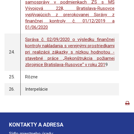
samosprávy v podmienkach ZŠ s MŠ
Vývojová 228, Bratislava-Rusovce
vyplývajúcich z prerokovanej Správy z
finančnej kontroly č. 01/12/2019 a
01/06/2020
Správa č. 02/09/2020 o výsledku finančnej
kontroly nakladania s verejnými prostriedkami
24.
pri realizácii zákazky s nízkou hodnotou -
stavebné práce „Rekonštrukcia požiarnej
zbrojnice Bratislava-Rusovce“ v roku 201
9
25.
Rôzne
26.
Interpelácie
KONTAKTY A ADRESA
Sídlo miestneho úradu: