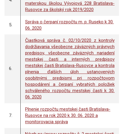
4.
materskou školou Vývojová 228 Bratislava-
Rusovce za školský rok 2019/2020
Správa o čerpaní rozpočtu m. p. Ruseko k 30.
5.
06. 2020
Čiastková správa č. 02/10/2020 z kontroly
dodržiavania všeobecne záväzných právnych
predpisov, všeobecne záväzných nariadení
mestskej časti a interných predpisov
mestskej časti Bratislava-Rusovce a kontrola
6.
plnenia ďalších úloh ustanovených
osobitnými predpismi pri rozpočtovom
hospodárení a čerpaní vybratých položiek
schváleného rozpočtu mestskej časti k 30.
06. 2020
Plnenie rozpočtu mestskej časti Bratislava-
7.
Rusovce na rok 2020 k 30. 06. 2020 a
monitorovacia správa