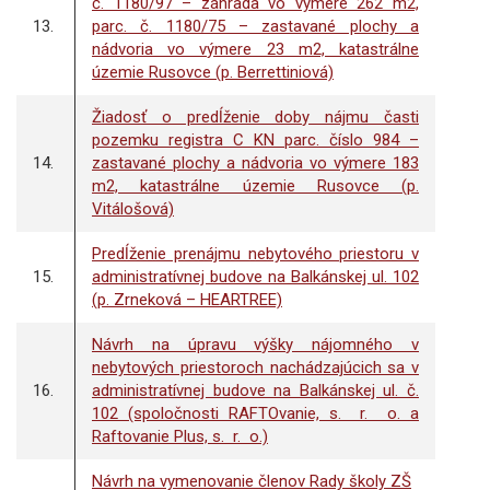
č. 1180/97 – záhrada vo výmere 262 m2,
13.
parc. č. 1180/75 – zastavané plochy a
nádvoria vo výmere 23 m2, katastrálne
územie Rusovce (p. Berrettiniová)
Žiadosť o predĺženie doby nájmu časti
pozemku registra C KN parc. číslo 984 –
14.
zastavané plochy a nádvoria vo výmere 183
m2, katastrálne územie Rusovce (p.
Vitálošová)
Predĺženie prenájmu nebytového priestoru v
15.
administratívnej budove na Balkánskej ul. 102
(p. Zrneková – HEARTREE)
Návrh na úpravu výšky nájomného v
nebytových priestoroch nachádzajúcich sa v
16.
administratívnej budove na Balkánskej ul. č.
102 (spoločnosti RAFTOvanie, s. r. o. a
Raftovanie Plus, s. r. o.)
Návrh na vymenovanie členov Rady školy ZŠ