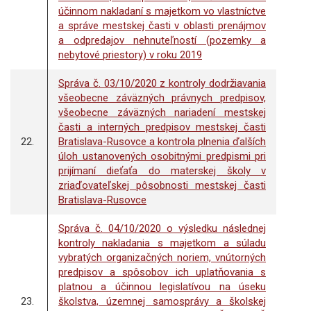
účinnom nakladaní s majetkom vo vlastníctve
a správe mestskej časti v oblasti prenájmov
a odpredajov nehnuteľností (pozemky a
nebytové priestory) v roku 2019
Správa č. 03/10/2020 z kontroly dodržiavania
všeobecne záväzných právnych predpisov,
všeobecne záväzných nariadení mestskej
časti a interných predpisov mestskej časti
22.
Bratislava-Rusovce a kontrola plnenia ďalších
úloh ustanovených osobitnými predpismi pri
prijímaní dieťaťa do materskej školy v
zriaďovateľskej pôsobnosti mestskej časti
Bratislava-Rusovce
Správa č. 04/10/2020 o výsledku následnej
kontroly nakladania s majetkom a súladu
vybratých organizačných noriem, vnútorných
predpisov a spôsobov ich uplatňovania s
platnou a účinnou legislatívou na úseku
23.
školstva, územnej samosprávy a školskej