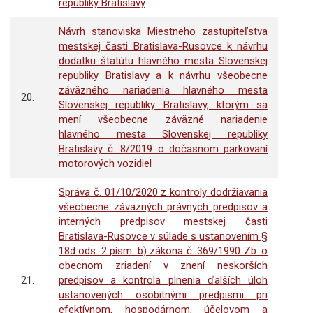
republiky Bratislavy
Návrh stanoviska Miestneho zastupiteľstva
mestskej časti Bratislava-Rusovce k návrhu
dodatku štatútu hlavného mesta Slovenskej
republiky Bratislavy a k návrhu všeobecne
záväzného nariadenia hlavného mesta
20.
Slovenskej republiky Bratislavy, ktorým sa
mení všeobecne záväzné nariadenie
hlavného mesta Slovenskej republiky
Bratislavy č. 8/2019 o dočasnom parkovaní
motorových vozidiel
Správa č. 01/10/2020 z kontroly dodržiavania
všeobecne záväzných právnych predpisov a
interných predpisov mestskej časti
Bratislava-Rusovce v súlade s ustanovením §
18d ods. 2 písm. b) zákona č. 369/1990 Zb. o
obecnom zriadení v znení neskorších
21.
predpisov a kontrola plnenia ďalších úloh
ustanovených osobitnými predpismi pri
efektívnom, hospodárnom, účelovom a