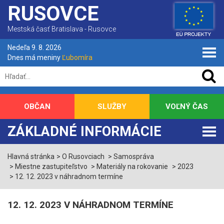
RUSOVCE
Mestská časť Bratislava - Rusovce
Nedeľa 9. 8. 2026
Dnes má meniny
Ľubomíra
OBČAN
SLUŽBY
VOĽNÝ ČAS
ZÁKLADNÉ INFORMÁCIE
Hlavná stránka
O Rusovciach
Samospráva
Miestne zastupiteľstvo
Materiály na rokovanie
2023
12. 12. 2023 v náhradnom termíne
12. 12. 2023 V NÁHRADNOM TERMÍNE