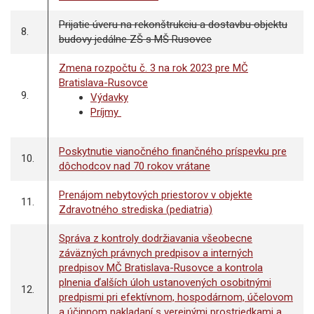
Prijatie úveru na rekonštrukciu a dostavbu objektu
8.
budovy jedálne ZŠ s MŠ Rusovce
Zmena rozpočtu č. 3 na rok 2023 pre MČ
Bratislava-Rusovce
9.
Výdavky
Príjmy
Poskytnutie vianočného finančného príspevku pre
10.
dôchodcov nad 70 rokov vrátane
Prenájom nebytových priestorov v objekte
11.
Zdravotného strediska (pediatria)
Správa z kontroly dodržiavania všeobecne
záväzných právnych predpisov a interných
predpisov MČ Bratislava-Rusovce a kontrola
plnenia ďalších úloh ustanovených osobitnými
12.
predpismi pri efektívnom, hospodárnom, účelovom
a účinnom nakladaní s verejnými prostriedkami a