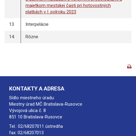
majetkom mestskej časti pri hotovostných
platbách v I. polroku 2023
13.
Interpelácie
14.
Rôzne
KONTAKTY A ADRESA
Sídlo miestneho úradu:
Miestny úrad MČ Bratislava-Rusovce
Vývojová ulica č. 8
851 10 Bratislava-Rusovce
Tel.:
02/68207011
ústredňa
fax: 02/68207013