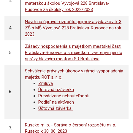
3.
materskou školou Vývojová 228 Bratislava-
Rusovce za školský rok 2022/2023
Návrh na úpravu rozpočtu príjmov a výdavkov č. 3
4.
ZŠ s MŠ Vývojová 228 Bratislava-Rusovce na rok
2023
Zásady hospodárenia s majetkom mestskej časti
5.
Bratislava-Rusovce a s majetkom zvereným jej do
správy hlavným mestom SR Bratislava
Schválenie právnych úkonov v rámci vysporiadania
majetku ROT s. r. o.
Zmluva
Účtovná uzávierka
6.
Prevádzané nehnuteľnosti
Podieľ na aktívach
Účtovná závierka
Ruseko m. p. - Správa o čerpaní rozpočtu m. p.
7.
Ruseko k 30. 06. 2023