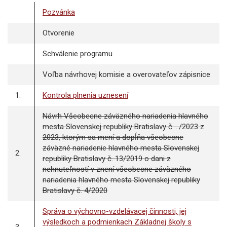
Pozvánka
Otvorenie
Schválenie programu
Voľba návrhovej komisie a overovateľov zápisnice
1.
Kontrola plnenia uznesení
Návrh Všeobecne záväzného nariadenia hlavného
mesta Slovenskej republiky Bratislavy č. ../2023 z
2023, ktorým sa mení a dopĺňa všeobecne
záväzné nariadenie hlavného mesta Slovenskej
2.
republiky Bratislavy č. 13/2019 o dani z
nehnuteľností v znení všeobecne záväzného
nariadenia hlavného mesta Slovenskej republiky
Bratislavy č. 4/2020
Správa o výchovno-vzdelávacej činnosti, jej
výsledkoch a podmienkach Základnej školy s