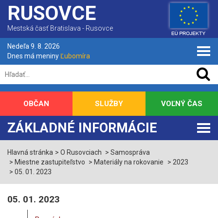
RUSOVCE
Mestská časť Bratislava - Rusovce
Nedeľa 9. 8. 2026
Dnes má meniny
Ľubomíra
OBČAN
SLUŽBY
VOĽNÝ ČAS
ZÁKLADNÉ INFORMÁCIE
Hlavná stránka
O Rusovciach
Samospráva
Miestne zastupiteľstvo
Materiály na rokovanie
2023
05. 01. 2023
05. 01. 2023