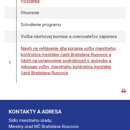
Pozvánka
Otvorenie
Schválenie programu
Voľba návrhovej komisie a overovateľov zápisnice
Návrh na vyhlásenie dňa konania voľby miestneho
kontrolóra mestskej časti Bratislava-Rusovce a
návrh na ustanovenie podrobností o spôsobe a
1.
vykonaní voľby miestneho kontrolóra mestskej
časti Bratislava-Rusovce
KONTAKTY A ADRESA
Sídlo miestneho úradu:
Miestny úrad MČ Bratislava-Rusovce