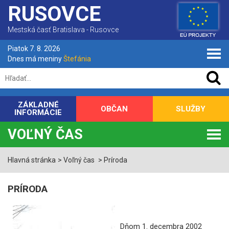
RUSOVCE
Mestská časť Bratislava - Rusovce
Piatok 7. 8. 2026
Dnes má meniny
Štefánia
ZÁKLADNÉ
OBČAN
SLUŽBY
INFORMÁCIE
VOĽNÝ ČAS
Hlavná stránka
Voľný čas
Príroda
PRÍRODA
Dňom 1. decembra 2002