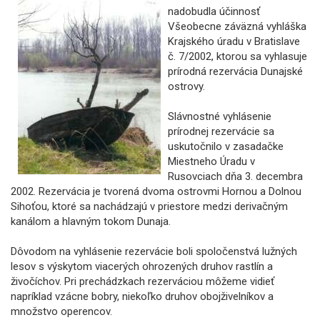
nadobudla účinnosť
Všeobecne záväzná vyhláška
Krajského úradu v Bratislave
č. 7/2002, ktorou sa vyhlasuje
prírodná rezervácia Dunajské
ostrovy.
Slávnostné vyhlásenie
prírodnej rezervácie sa
uskutočnilo v zasadačke
Miestneho Úradu v
Rusovciach dňa 3. decembra
2002. Rezervácia je tvorená dvoma ostrovmi Hornou a Dolnou
Sihoťou, ktoré sa nachádzajú v priestore medzi derivačným
kanálom a hlavným tokom Dunaja.
Dôvodom na vyhlásenie rezervácie boli spoločenstvá lužných
lesov s výskytom viacerých ohrozených druhov rastlín a
živočíchov. Pri prechádzkach rezerváciou môžeme vidieť
napríklad vzácne bobry, niekoľko druhov obojživelníkov a
množstvo operencov.