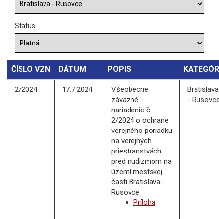
Status:
ČÍSLO VZN
DÁTUM
POPIS
KATEGÓR
2/2024
17.7.2024
Všeobecne
Bratislava
záväzné
- Rusovc
nariadenie č.
2/2024 o ochrane
verejného poriadku
na verejných
priestranstvách
pred nudizmom na
území mestskej
časti Bratislava-
Rusovce
Príloha