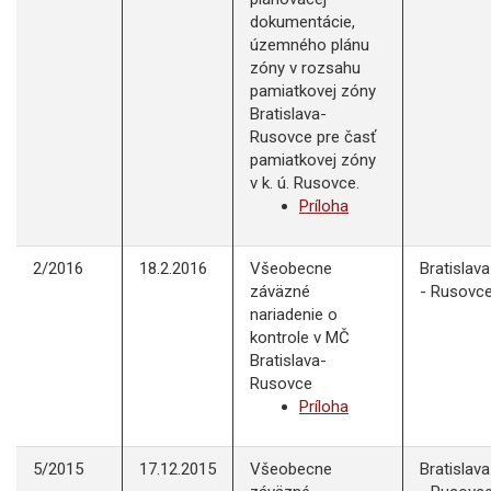
dokumentácie,
územného plánu
zóny v rozsahu
pamiatkovej zóny
Bratislava-
Rusovce pre časť
pamiatkovej zóny
v k. ú. Rusovce.
Príloha
2/2016
18.2.2016
Všeobecne
Bratislava
záväzné
- Rusovc
nariadenie o
kontrole v MČ
Bratislava-
Rusovce
Príloha
5/2015
17.12.2015
Všeobecne
Bratislava