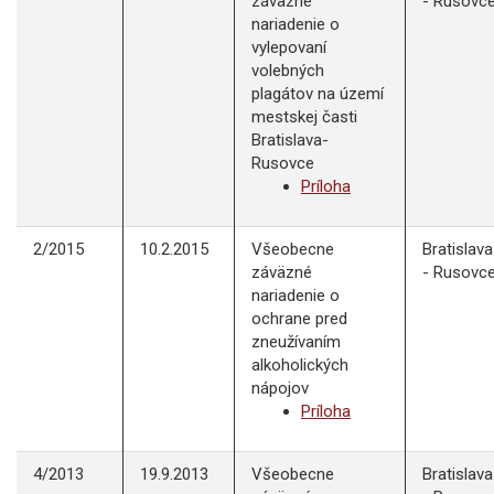
záväzné
- Rusovc
nariadenie o
vylepovaní
volebných
plagátov na území
mestskej časti
Bratislava-
Rusovce
Príloha
2/2015
10.2.2015
Všeobecne
Bratislava
záväzné
- Rusovc
nariadenie o
ochrane pred
zneužívaním
alkoholických
nápojov
Príloha
4/2013
19.9.2013
Všeobecne
Bratislava