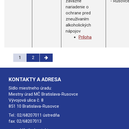
záväzné
- Rusovc
nariadenie o
ochrane pred
zneužívaním
alkoholických
nápojov
Príloha
1
2
KONTAKTY A ADRESA
Sídlo miestneho úradu:
Miestny úrad MČ Bratislava-Rusovce
Vývojová ulica č. 8
851 10 Bratislava-Rusovce
Tel.:
02/68207011
ústredňa
fax: 02/68207013