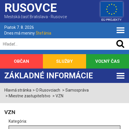
RUSOVCE
Mestská časť Bratislava - Rusovce
Piatok 7. 8. 2026
Dnes má meniny
Štefánia
OBČAN
SLUŽBY
VOĽNÝ ČAS
ZÁKLADNÉ INFORMÁCIE
Hlavná stránka
O Rusovciach
Samospráva
Miestne zastupiteľstvo
VZN
VZN
Kategória: