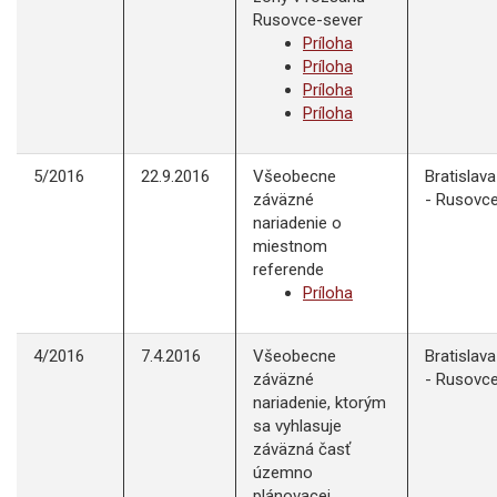
Rusovce-sever
Príloha
Príloha
Príloha
Príloha
5/2016
22.9.2016
Všeobecne
Bratislava
záväzné
- Rusovc
nariadenie o
miestnom
referende
Príloha
4/2016
7.4.2016
Všeobecne
Bratislava
záväzné
- Rusovc
nariadenie, ktorým
sa vyhlasuje
záväzná časť
územno
plánovacej