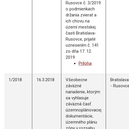
Rusovce č. 3/2019
o podmienkach
držania zvierat a
ich chovu na
území mestskej
časti Bratislava-
Rusovce, prijaté
uznesením č. 141
zo dňa 17. 12.
2019
Príloha
1/2018
16.3.2018
Všeobecne
Bratislava
záväzné
- Rusovc
nariadenie, ktorým
sa vyhlasuje
záväzná časť
územnoplánovacej
dokumentácie,
územného plánu
zóny v rozsahu