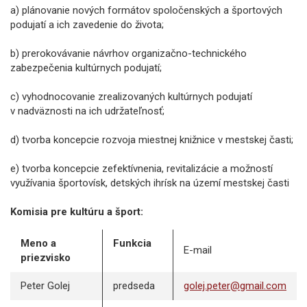
a) plánovanie nových formátov spoločenských a športových
podujatí a ich zavedenie do života;
b) prerokovávanie návrhov organizačno-technického
zabezpečenia kultúrnych podujatí;
c) vyhodnocovanie zrealizovaných kultúrnych podujatí
v nadväznosti na ich udržateľnosť;
d) tvorba koncepcie rozvoja miestnej knižnice v mestskej časti;
e) tvorba koncepcie zefektívnenia, revitalizácie a možností
využívania športovísk, detských ihrísk na území mestskej časti
Komisia pre kultúru a šport:
Meno a
Funkcia
E-mail
priezvisko
Peter Golej
predseda
golej.peter@gmail.com