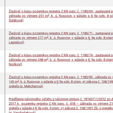
Žiadosť o kúpu pozemkov registra C KN parc. č. 1180/69 - zastavané 
2
záhrada vo výmere 251 m
, k. ú. Rusovce, v súlade s § 9a ods. 8 p
Šuláková)
Žiadosť o kúpu pozemkov registra C KN parc. č. 1180/71 - zastavané 
2
záhrada vo výmere 277 m
, k. ú. Rusovce, v súlade s § 9a ods. 8 pí
Lepiešoví)
Žiadosť o kúpu pozemkov registra C KN parc. č. 1180/74 - zastavané 
2
záhrada vo výmere 348 m
, k. ú. Rusovce, v súlade s § 9a ods. 8 pí
Noškoví)
Žiadosť o kúpu pozemkov registra C KN parc. č. 1180/99 - záhrada vo
2
143 m
, k. ú. Rusovce, v súlade s § 9a ods. 8 písm. e) zákona č. 138/
.
zreteľa (p. Melicharová)
Predĺženie nájomného vzťahu z nájomnej zmluvy č. 18160111/2012 zo dňa
2017 k pozemku registra C KN parc. č. 418 – záhrada vo výmere 2
.
zreteľa v súlade s § 9a ods. 9 písm. c) zákona č. 138/1991 Zb. o majetk
(p. Vandrašeková)