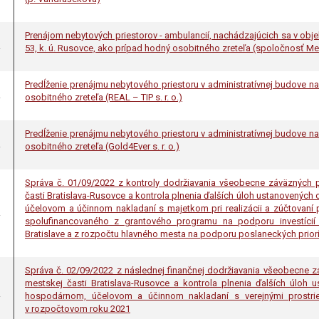
Prenájom nebytových priestorov - ambulancií, nachádzajúcich sa v obje
.
53, k. ú. Rusovce, ako prípad hodný osobitného zreteľa (spoločnosť Ment
Predĺženie prenájmu nebytového priestoru v administratívnej budove na
.
osobitného zreteľa (REAL – TIP s. r. o.)
Predĺženie prenájmu nebytového priestoru v administratívnej budove na
.
osobitného zreteľa (Gold4Ever s. r. o.)
Správa č. 01/09/2022 z kontroly dodržiavania všeobecne záväzných 
časti Bratislava-Rusovce a kontrola plnenia ďalších úloh ustanovenýc
účelovom a účinnom nakladaní s majetkom pri realizácii a zúčtovaní p
.
spolufinancovaného z grantového programu na podporu investícií 
Bratislave a z rozpočtu hlavného mesta na podporu poslaneckých priorí
Správa č. 02/09/2022 z následnej finančnej dodržiavania všeobecne z
mestskej časti Bratislava-Rusovce a kontrola plnenia ďalších úloh 
.
hospodárnom, účelovom a účinnom nakladaní s verejnými prostri
v rozpočtovom roku 2021