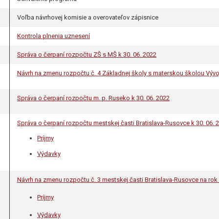
Voľba návrhovej komisie a overovateľov zápisnice
Kontrola plnenia uznesení
Správa o čerpaní rozpočtu ZŠ s MŠ k 30. 06. 2022
Návrh na zmenu rozpočtu č. 4 Základnej školy s materskou školou Vývo
Správa o čerpaní rozpočtu m. p. Ruseko k 30. 06. 2022
Správa o čerpaní rozpočtu mestskej časti Bratislava-Rusovce k 30. 06. 
Príjmy
Výdavky
Návrh na zmenu rozpočtu č. 3 mestskej časti Bratislava-Rusovce na rok
Príjmy
Výdavky