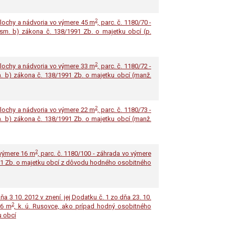
2
plochy a nádvoria vo výmere 45 m
, parc. č. 1180/70 -
ísm. b) zákona č. 138/1991 Zb. o majetku obcí (p.
2
plochy a nádvoria vo výmere 33 m
, parc. č. 1180/72 -
sm. b) zákona č. 138/1991 Zb. o majetku obcí (manž.
2
plochy a nádvoria vo výmere 22 m
, parc. č. 1180/73 -
sm. b) zákona č. 138/1991 Zb. o majetku obcí (manž.
2
 výmere 16 m
, parc. č. 1180/100 - záhrada vo výmere
1991 Zb. o majetku obcí z dôvodu hodného osobitného
 3 10. 2012 v znení jej Dodatku č. 1 zo dňa 23. 10.
2
16 m
, k. ú. Rusovce, ako prípad hodný osobitného
u obcí