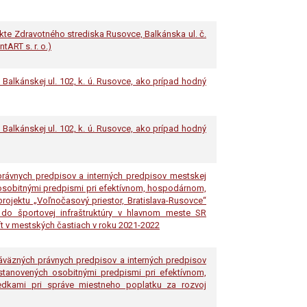
kte Zdravotného strediska Rusovce, Balkánska ul. č.
ART s. r. o.)
 Balkánskej ul. 102, k. ú. Rusovce, ako prípad hodný
 Balkánskej ul. 102, k. ú. Rusovce, ako prípad hodný
právnych predpisov a interných predpisov mestskej
h osobitnými predpismi pri efektívnom, hospodárnom,
rojektu „Voľnočasový priestor, Bratislava-Rusovce“
do športovej infraštruktúry v hlavnom meste SR
t v mestských častiach v roku 2021-2022
áväzných právnych predpisov a interných predpisov
ustanovených osobitnými predpismi pri efektívnom,
edkami pri správe miestneho poplatku za rozvoj