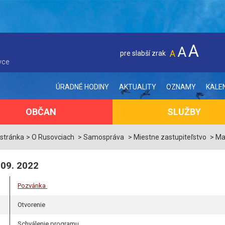
A
A
A
pre slabší zrak
vce
ÚRADNÉ HODINY
AKTUALITY
OZNAMY
KALE
OBČAN
SLUŽBY
 stránka
O Rusovciach
Samospráva
Miestne zastupiteľstvo
Ma
 09. 2022
Pozvánka
Otvorenie
Schválenie programu