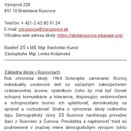
Vývojová 228
851 10 Bratislava-Rusovce
Telefón: + 421-2-62 85 91 24
E-mail:
zsrusovce@zsrusovce.sk
Oficiálna web adresa školy:
https://skolarusovce.edupage.org/
Riaditeľ ZŠ s MŠ: Mgr. Rastistlav Kunst
Zástupkyňa: Mgr. Lenka Krišpinská
Základna škola v Rusovciach
:
Rok otvorenia školy: 1964 Doterajšie zameranie: Rozvoj
individuality osobnosti detí so súčasným zabezpečením
vzdelanostnej úrovne, výsledkom čoho by mal byť človek
schopný komunikácie a tolerancie, disponujúci vedomosťami
a schopnosťami tvorivo ich uplatňovať, demokraticky sa
správať a rozhodovať. Snaha o vytvorenie školy rodinného
typu. Demografický vývoj: ZŠ Rusovce navštevujú prevažne
žiaci z Rusoviec a Čunova. Prevádzka a naplnenosť tried sú
podmienené v značnej miere demografickým vývojom tohto