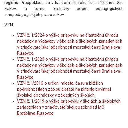
regiónu. Predpokladá sa v každom šk. roku 10 až 12 tried, 250
žiakov, a tomu príslušný počet pedagogických
a nepedagogických pracovníkov.
VZN:
VZN č. 1/2024 o výške príspevku na čiastočnú úhradu
nákladov a výdavkov v školách a školských zariadeniach
v zriaďovateľskej pôsobnosti mestskej časti Bratislava-
Rusovce
VZN č. 1/2023 o výške príspevku na čiastočnú úhradu
nákladov a výdavkov v školách a školských zariadeniach
v zriaďovateľskej pôsobnosti mestskej časti Bratislava-
Rusovce
VZN č.1/2016 o určení miesta, času a bližších
podrobnostiach zápisu dieťaťa na plnenie povinnej
školskej dochádzky v základných školách
VZN č. 1/2019 o výške príspevku v školách a školských
zariadeniach v zriaďovateľskej pôsobnosti MČ
Bratislava-Rusovce