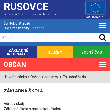
RUSOVCE
Mestská časť Bratislava - Rusovce
Štvrtok 6. 8. 2026
Dnes má meniny
Jozefína
ZÁKLADNÉ
SLUŽBY
VOĽNÝ ČAS
INFORMÁCIE
OBČAN
Hlavná stránka
Občan
Školstvo
Základná škola
ZÁKLADNÁ ŠKOLA
Adresa školy:
Základná škola s materskou školou