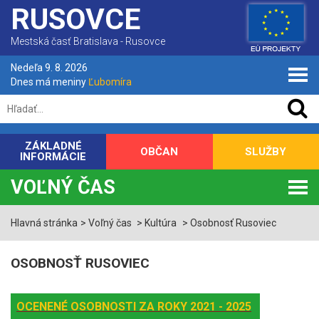
RUSOVCE
Mestská časť Bratislava - Rusovce
Nedeľa 9. 8. 2026
Dnes má meniny
Ľubomíra
ZÁKLADNÉ
OBČAN
SLUŽBY
INFORMÁCIE
VOĽNÝ ČAS
Hlavná stránka
Voľný čas
Kultúra
Osobnosť Rusoviec
OSOBNOSŤ RUSOVIEC
OCENENÉ OSOBNOSTI ZA ROKY 2021 - 2025