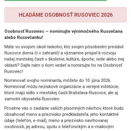
HĽADÁME OSOBNOSŤ RUSOVIEC 2026
Osobnosť Rusoviec – nominujte výnimočného Rusovčana
alebo Rusovčanku!
Máte vo svojom okolí niekoho, kto svojim pôsobením preslávil
Rusovce doma či v zahraničí a významne prispel k rozvoju
našej mestskej časti v školstve, kultúre, športe, vede alebo inej
oblasti? Dajte nám o ňom vedieť a nominujte ho na Osobnosť
Rusoviec!
Nominovať svojho nominanta, môžete do 10. júna 2026.
Nominovať môžu neziskové organizácie a verejné inštitúcie,
ktoré majú sídlo v mestskej časti Bratislava-Rusovce, ale aj
samotní obyvatelia Rusoviec.
Prosíme vás o zaslanie vašich písomných návrhov, ktoré budú
obsahovať meno a priezvisko predkladateľa, jeho kontaktné
údaje (telefón, e-mail), meno a priezvisko navrhovanej
osobnosti, jej adresu, spolu s telefonickým a e-mailovým