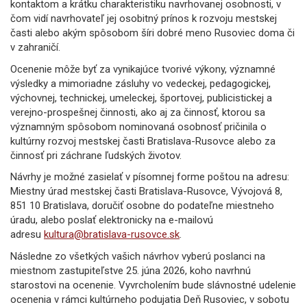
kontaktom a krátku charakteristiku navrhovanej osobnosti, v
čom vidí navrhovateľ jej osobitný prínos k rozvoju mestskej
časti alebo akým spôsobom šíri dobré meno Rusoviec doma či
v zahraničí.
Ocenenie môže byť za vynikajúce tvorivé výkony, významné
výsledky a mimoriadne zásluhy vo vedeckej, pedagogickej,
výchovnej, technickej, umeleckej, športovej, publicistickej a
verejno-prospešnej činnosti, ako aj za činnosť, ktorou sa
významným spôsobom nominovaná osobnosť pričinila o
kultúrny rozvoj mestskej časti Bratislava-Rusovce alebo za
činnosť pri záchrane ľudských životov.
Návrhy je možné zasielať v písomnej forme poštou na adresu:
Miestny úrad mestskej časti Bratislava-Rusovce, Vývojová 8,
851 10 Bratislava, doručiť osobne do podateľne miestneho
úradu, alebo poslať elektronicky na e-mailovú
adresu
kultura@bratislava-rusovce.sk
.
Následne zo všetkých vašich návrhov vyberú poslanci na
miestnom zastupiteľstve 25. júna 2026, koho navrhnú
starostovi na ocenenie. Vyvrcholením bude slávnostné udelenie
ocenenia v rámci kultúrneho podujatia Deň Rusoviec, v sobotu