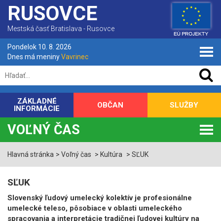
RUSOVCE
Mestská časť Bratislava - Rusovce
Pondelok 10. 8. 2026
Dnes má meniny
Vavrinec
ZÁKLADNÉ
OBČAN
SLUŽBY
INFORMÁCIE
VOĽNÝ ČAS
Hlavná stránka
Voľný čas
Kultúra
SĽUK
SĽUK
Slovenský ľudový umelecký kolektív je profesionálne
umelecké teleso, pôsobiace v oblasti umeleckého
spracovania a interpretácie tradičnej ľudovej kultúry na