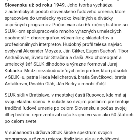
Slovensku už od roku 1949.
Jeho tvorba vychádza
z autentických podôb slovenského ľudového umenia, ktoré
spracováva do umelecky vysoko kvalitných a divácky
úspešných programov. Počas viac ako 66-ročnej histórie so
SĽUK–om spolupracovalo mnoho výrazných umeleckých
osobností – choreografov, výtvarníkov, skladateľov a
profesionálnych interpretov. Hudobný profil telesa najviac
ovplyvnil Alexander Moyzes, Ján Cikker, Eugen Suchoň, Tibor
Andrašovan, Svetozár Stračina a ďalší. Ako choreograf a
umelecký šéf SĽUK dlhodobo a výrazne formoval Juraj
Kubánka. Medzi nezabudnuteľných interpretov, ktorí pôsobili
v SĽUK–u, patria Heda Melicherová, bratia Ševčíkovci, bratia
Antalíkovci, Rinaldo Oláh, Ján Berky a mnohí ďalší.
SĽUK sídli v Bratislave, v mestskej časti Rusovce, kde má aj
svoju vlastnú scénu. V súlade so svojím poslaním prezentuje
tradičné ľudové umenie po celom Slovensku a počas svojej
dlhej histórie reprezentoval našu krajinu vo viac ako 60 štátoch
po celom svete.
V súčasnosti udržiava SĽUK široké spektrum svojich
programov s rôznou mierou štylizácie, ale aj odvážnymi