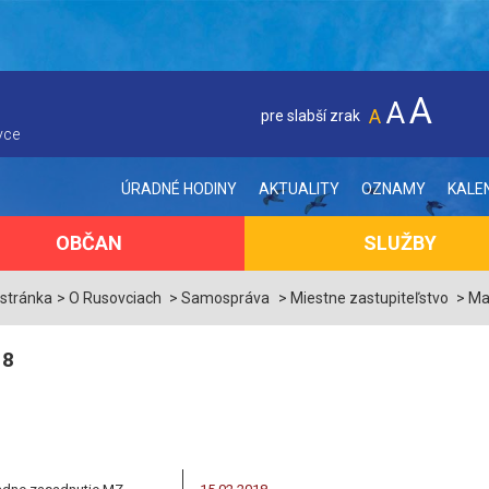
A
A
A
pre slabší zrak
vce
ÚRADNÉ HODINY
AKTUALITY
OZNAMY
KALE
OBČAN
SLUŽBY
 stránka
O Rusovciach
Samospráva
Miestne zastupiteľstvo
Ma
18