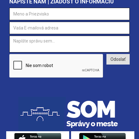
NAPÍŠTE NÁM | ŽIADOSŤ O INFORMÁCIU