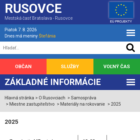
RUSOVCE
Mestská časť Bratislava - Rusovce
Piatok 7. 8. 2026
Dnes má meniny
Štefánia
OBČAN
SLUŽBY
VOĽNÝ ČAS
ZÁKLADNÉ INFORMÁCIE
Hlavná stránka
O Rusovciach
Samospráva
Miestne zastupiteľstvo
Materiály na rokovanie
2025
2025