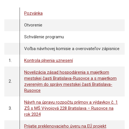
Pozvánka
Otvorenie
Schválenie programu
Voľba návrhovej komisie a overovateľov zápisnice
1.
Kontrola plnenia uznesení
Novelizácia zásad hospodárenia s majetkom
mestskej časti Bratislava-Rusovce a s majetkom
2.
zvereným do správy mestskej časti Bratislava-
Rusovce
Návrh na úpravu rozpočtu príjmov a výdavkov č. 1
3.
ZŠ s MŠ Vývojová 228 Bratislava – Rusovce na
rok 2024
Prijatie preklenovacieho úveru na EÚ projekt