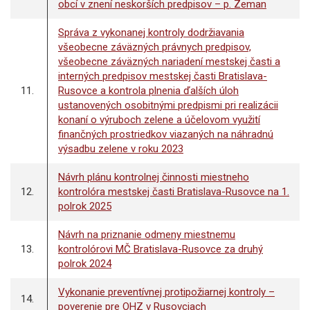
obcí v znení neskorších predpisov – p. Zeman
Správa z vykonanej kontroly dodržiavania
všeobecne záväzných právnych predpisov,
všeobecne záväzných nariadení mestskej časti a
interných predpisov mestskej časti Bratislava-
11.
Rusovce a kontrola plnenia ďalších úloh
ustanovených osobitnými predpismi pri realizácii
konaní o výruboch zelene a účelovom využití
finančných prostriedkov viazaných na náhradnú
výsadbu zelene v roku 2023
Návrh plánu kontrolnej činnosti miestneho
12.
kontrolóra mestskej časti Bratislava-Rusovce na 1.
polrok 2025
Návrh na priznanie odmeny miestnemu
13.
kontrolórovi MČ Bratislava-Rusovce za druhý
polrok 2024
Vykonanie preventívnej protipožiarnej kontroly –
14.
poverenie pre OHZ v Rusovciach