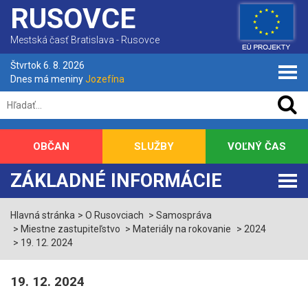
RUSOVCE
Mestská časť Bratislava - Rusovce
Štvrtok 6. 8. 2026
Dnes má meniny
Jozefína
OBČAN
SLUŽBY
VOĽNÝ ČAS
ZÁKLADNÉ INFORMÁCIE
Hlavná stránka
O Rusovciach
Samospráva
Miestne zastupiteľstvo
Materiály na rokovanie
2024
19. 12. 2024
19. 12. 2024