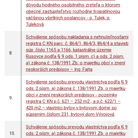
dôvodu hodného osobitného zreteľa o ktorom
obecné zastupiteľstvo rozhodne trojpätinovou
väčšinou všetkých poslancov - p. Tulek, p.
Tuleková
Schválenie spôsobu nakladania s nehnuteľnosťami
registra C KN parc. č. 864/1, 864/3, 864/4 a stavieb
súp. číslo 1165 a 1166, katastrálne územie
8.
Rusovce podľa § 9 ods. 1 písm. c) a ods. 2 písm.
a) zákona č. 138/1991 Zb. o majetku obcí v znení
neskorších predpisov – Ing. Fajta
Schválenie spôsobu prevodu vlastníctva podľa § 9
ods. 2 písm. a) zákona č. 138/1991 Zb. o majetku
obcí v znení neskorších predpisov - pozemky
9.
registra C KN p.č. 621 – 252 m2 , a p.č. 622/1 –
420 m2 – vlastníci bytov v bytovom dome so
súpisným číslom 231, bytový dom Vývojová
Schválenie spôsobu prevodu vlastníctva podľa § 9
10.
ods. 2 písm. a) zákona č. 138/1991 Zb. o majetku