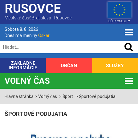
RUSOVCE
Mestská časť Bratislava - Rusovce
Sobota 8. 8. 2026
Dnes má meniny
Oskar
ZÁKLADNÉ
OBČAN
SLUŽBY
INFORMÁCIE
VOĽNÝ ČAS
Hlavná stránka
Voľný čas
Šport
Športové podujatia
ŠPORTOVÉ PODUJATIA