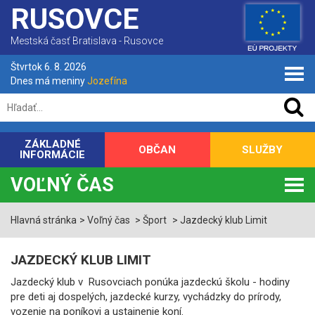
RUSOVCE
Mestská časť Bratislava - Rusovce
Štvrtok 6. 8. 2026
Dnes má meniny
Jozefína
ZÁKLADNÉ
OBČAN
SLUŽBY
INFORMÁCIE
VOĽNÝ ČAS
Hlavná stránka
Voľný čas
Šport
Jazdecký klub Limit
JAZDECKÝ KLUB LIMIT
Jazdecký klub v Rusovciach ponúka jazdeckú školu - hodiny
pre deti aj dospelých, jazdecké kurzy, vychádzky do prírody,
vozenie na poníkovi a ustajnenie koní.