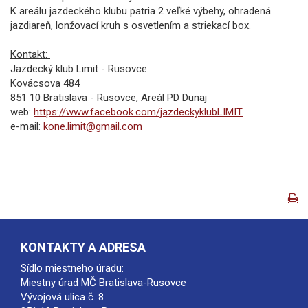
K areálu jazdeckého klubu patria 2 veľké výbehy, ohradená
jazdiareň, lonžovací kruh s osvetlením a striekací box.
Kontakt:
Jazdecký klub Limit - Rusovce
Kovácsova 484
851 10 Bratislava - Rusovce, Areál PD Dunaj
web:
https://www.facebook.com/jazdeckyklubLIMIT
e-mail:
kone.limit@gmail.com
KONTAKTY A ADRESA
Sídlo miestneho úradu:
Miestny úrad MČ Bratislava-Rusovce
Vývojová ulica č. 8