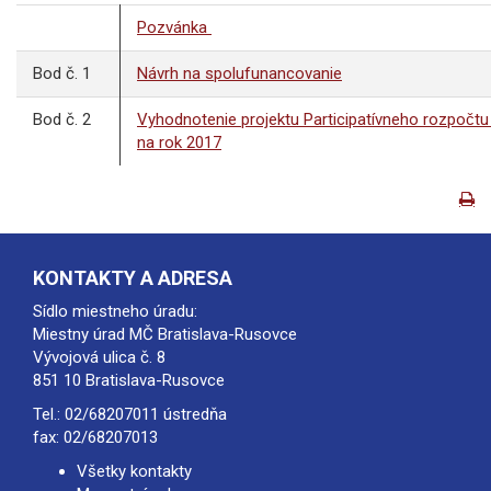
Pozvánka
Bod č. 1
Návrh na spolufunancovanie
Bod č. 2
Vyhodnotenie projektu Participatívneho rozpočtu
na rok 2017
KONTAKTY A ADRESA
Sídlo miestneho úradu:
Miestny úrad MČ Bratislava-Rusovce
Vývojová ulica č. 8
851 10 Bratislava-Rusovce
Tel.:
02/68207011
ústredňa
fax: 02/68207013
Všetky kontakty