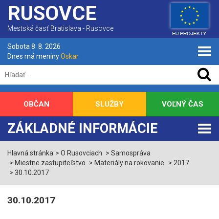
RUSOVCE
Mestská časť Bratislava - Rusovce
Sobota 8. 8. 2026
Dnes má meniny
Oskar
OBČAN
SLUŽBY
VOĽNÝ ČAS
ZÁKLADNÉ INFORMÁCIE
Hlavná stránka
O Rusovciach
Samospráva
Miestne zastupiteľstvo
Materiály na rokovanie
2017
30.10.2017
30.10.2017