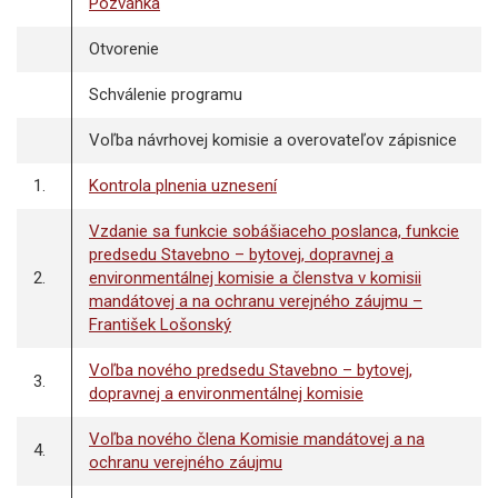
Pozvánka
Otvorenie
Schválenie programu
Voľba návrhovej komisie a overovateľov zápisnice
1.
Kontrola plnenia uznesení
Vzdanie sa funkcie sobášiaceho poslanca, funkcie
predsedu Stavebno – bytovej, dopravnej a
2.
environmentálnej komisie a členstva v komisii
mandátovej a na ochranu verejného záujmu –
František Lošonský
Voľba nového predsedu Stavebno – bytovej,
3.
dopravnej a environmentálnej komisie
Voľba nového člena Komisie mandátovej a na
4.
ochranu verejného záujmu