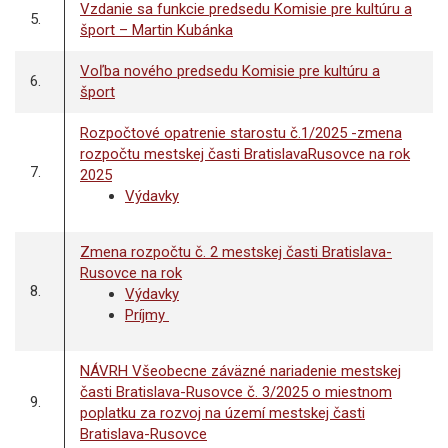
Vzdanie sa funkcie predsedu Komisie pre kultúru a
5.
šport – Martin Kubánka
Voľba nového predsedu Komisie pre kultúru a
6.
šport
Rozpočtové opatrenie starostu č.1/2025 -zmena
rozpočtu mestskej časti BratislavaRusovce na rok
7.
2025
Výdavky
Zmena rozpočtu č. 2 mestskej časti Bratislava-
Rusovce na rok
8.
Výdavky
Príjmy
NÁVRH Všeobecne záväzné nariadenie mestskej
časti Bratislava-Rusovce č. 3/2025 o miestnom
9.
poplatku za rozvoj na území mestskej časti
Bratislava-Rusovce