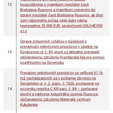
12.
hospodárenia s majetkom mestskej časti
Bratislava-Rusovce a majetkom zvereným do
správy mestskej časti Bratislava-Rusovce, ak úhrn
súm nájomného počas celej doby nájmu
nepresiahne 20 000 EUR, spoločnosti GOLD4EVER
s.r.o
Úprava zmluvných vzťahov v súvislosti s
prenájmom nebytových priestorov v objekte na
13.
Kovácsovej ul. č. 85, ktoré sú aktuálne prenajaté
občianskemu združeniu Kresťanská liga pre pomoc
postihnutým na Slovensku
Prenájom nebytových priestorov vo veľkosti 61,16
m2 nachádzajúcich sa v požiarnej zbrojnici na
Gerulatskej ul. č. 2, súpis. č. 1026, postavenej na
14.
pozemku registra C KN parc. č. 84 – zastavané
plochy a nádvoria, katastrálne územie Rusovce,
občianskemu združeniu Materské centrum
Kukulienka