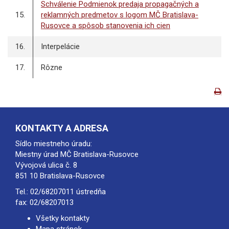
Schválenie Podmienok predaja propagačných a
15.
reklamných predmetov s logom MČ Bratislava-
Rusovce a spôsob stanovenia ich cien
16.
Interpelácie
17.
Rôzne
KONTAKTY A ADRESA
Sídlo miestneho úradu:
Miestny úrad MČ Bratislava-Rusovce
Vývojová ulica č. 8
851 10 Bratislava-Rusovce
Tel.:
02/68207011
ústredňa
fax: 02/68207013
Všetky kontakty