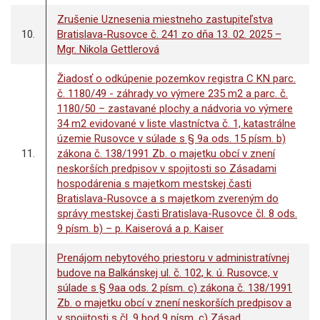
Zrušenie Uznesenia miestneho zastupiteľstva
10.
Bratislava-Rusovce č. 241 zo dňa 13. 02. 2025 –
Mgr. Nikola Gettlerová
Žiadosť o odkúpenie pozemkov registra C KN parc.
č. 1180/49 - záhrady vo výmere 235 m2 a parc. č.
1180/50 – zastavané plochy a nádvoria vo výmere
34 m2 evidované v liste vlastníctva č. 1, katastrálne
územie Rusovce v súlade s § 9a ods. 15 písm. b)
11.
zákona č. 138/1991 Zb. o majetku obcí v znení
neskorších predpisov v spojitosti so Zásadami
hospodárenia s majetkom mestskej časti
Bratislava-Rusovce a s majetkom zvereným do
správy mestskej časti Bratislava-Rusovce čl. 8 ods.
9 písm. b) – p. Kaiserová a p. Kaiser
Prenájom nebytového priestoru v administratívnej
budove na Balkánskej ul. č. 102, k. ú. Rusovce, v
súlade s § 9aa ods. 2 písm. c) zákona č. 138/1991
Zb. o majetku obcí v znení neskorších predpisov a
v spojitosti s čl. 9 bod 9 písm. c) Zásad