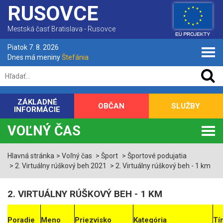
RUSOVCE
Mestská časť Bratislava - Rusovce
Piatok 7. 8. 2026
Dnes má meniny
Štefánia
ZÁKLADNÉ
OBČAN
SLUŽBY
INFORMÁCIE
VOĽNÝ ČAS
Hlavná stránka
Voľný čas
Šport
Športové podujatia
2. Virtuálny rúškový beh 2021
2. Virtuálny rúškový beh - 1 km
2. VIRTUÁLNY RÚŠKOVÝ BEH - 1 KM
Poradie
Meno
Priezvisko
Kategória
Tí