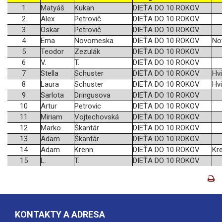
1
Matyáš
Kukan
DIEŤA DO 10 ROKOV
2
Alex
Petrovič
DIEŤA DO 10 ROKOV
3
Oskar
Petrovič
DIEŤA DO 10 ROKOV
4
Ema
Novomeska
DIEŤA DO 10 ROKOV
No
5
Teodor
Zezulák
DIEŤA DO 10 ROKOV
6
V.
T.
DIEŤA DO 10 ROKOV
7
Stella
Schuster
DIEŤA DO 10 ROKOV
Hv
8
Laura
Schuster
DIEŤA DO 10 ROKOV
Hv
9
Sarlota
Dringusova
DIEŤA DO 10 ROKOV
10
Artur
Petrovic
DIEŤA DO 10 ROKOV
11
Miriam
Vojtechovská
DIEŤA DO 10 ROKOV
12
Marko
Škantár
DIEŤA DO 10 ROKOV
13
Adam
Škantár
DIEŤA DO 10 ROKOV
14
Adam
Krenn
DIEŤA DO 10 ROKOV
Kr
15
L.
T.
DIEŤA DO 10 ROKOV
KONTAKTY A ADRESA