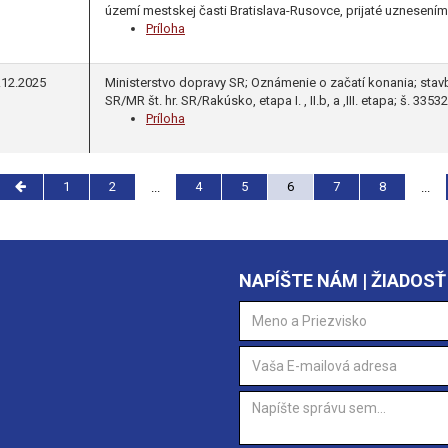
území mestskej časti Bratislava-Rusovce, prijaté uznesením
Príloha
.12.2025
Ministerstvo dopravy SR; Oznámenie o začatí konania; stavb
SR/MR št. hr. SR/Rakúsko, etapa I. , II.b, a ,III. etapa; š. 
Príloha
1
2
4
5
6
7
8
...
...
NAPÍŠTE NÁM | ŽIADOSŤ