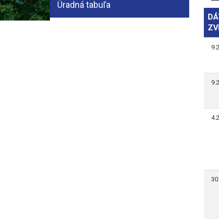
Úradná tabuľa
DÁ
ZV
9.
9.
4.
30