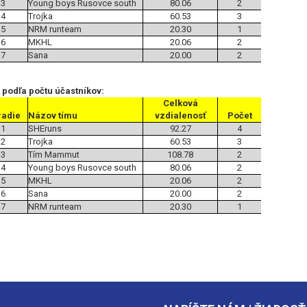
3
Young boys Rusovce south
80.06
2
4
Trojka
60.53
3
5
NRM runteam
20.30
1
6
MKHL
20.06
2
7
Sana
20.00
2
 podľa počtu účastníkov:
Celková
radie
Názov tímu
vzdialenosť
Počet
1
SHEruns
92.27
4
2
Trojka
60.53
3
3
Tím Mammut
108.78
2
4
Young boys Rusovce south
80.06
2
5
MKHL
20.06
2
6
Sana
20.00
2
7
NRM runteam
20.30
1