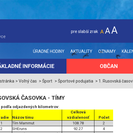
A
A
A
pre slabší zrak
vce
ÚRADNÉ HODINY
AKTUALITY
OZNAMY
KALE
ÁKLADNÉ INFORMÁCIE
OBČAN
 stránka
Voľný čas
Šport
Športové podujatia
1. Rusovská časo
SOVSKÁ ČASOVKA - TÍMY
 podľa odjazdených kilometrov:
Celková
radie
Názov tímu
vzdialenosť
Počet
1
Tím Mammut
108.78
2
2
SHEruns
92.27
4