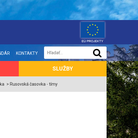
NDÁR
KONTAKTY
SLUŽBY
vka
Rusovská časovka - tímy