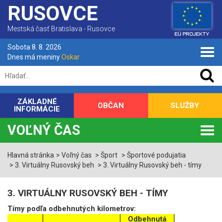
RUSOVCE
Mestská časť Bratislava - Rusovce
Sobota 8. 8. 2026
Dnes má meniny
Oskar
ZÁKLADNÉ
OBČAN
SLUŽBY
INFORMÁCIE
VOĽNÝ ČAS
Hlavná stránka
Voľný čas
Šport
Športové podujatia
3. Virtuálny Rusovský beh
3. Virtuálny Rusovský beh - tímy
3. VIRTUÁLNY RUSOVSKÝ BEH - TÍMY
Tímy podľa odbehnutých kilometrov:
Odbehnutá