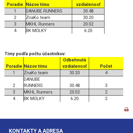
Poradie
Názov tímu
vzdialenosť
1
DANUBE RUNNERS
30.48
2
ZnaKo team
30.20
3
MKHL Runners
20.02
4
BK MOLKY
6.20
Tímy podľa počtu účastníkov:
Odbehnutá
Poradie
Názov tímu
vzdialenosť
Počet
1
ZnaKo team
30.20
4
DANUBE
2
RUNNERS
30.48
3
3
MKHL Runners
20.02
2
4
BK MOLKY
6.20
2
KONTAKTY A ADRESA